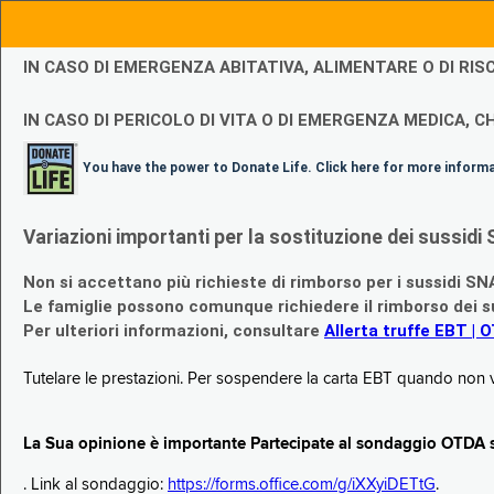
IN CASO DI EMERGENZA ABITATIVA, ALIMENTARE O DI R
IN CASO DI PERICOLO DI VITA O DI EMERGENZA MEDICA, CH
You have the power to Donate Life. Click here for more inform
Variazioni importanti per la sostituzione dei sussi
Non si accettano più richieste di rimborso per i sussidi SN
Le famiglie possono comunque richiedere il rimborso dei su
Per ulteriori informazioni, consultare
Allerta truffe EBT | 
Tutelare le prestazioni. Per sospendere la carta EBT quando non v
La Sua opinione è importante Partecipate al sondaggio OTDA su
. Link al sondaggio:
https://forms.office.com/g/iXXyiDETtG
.