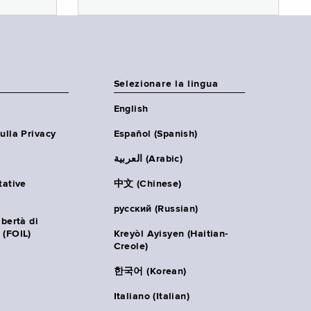
Selezionare la lingua
English
ulla Privacy
Español (Spanish)
العربية (Arabic)
tative
中文 (Chinese)
русский (Russian)
ibertà di
 (FOIL)
Kreyòl Ayisyen (Haitian-
Creole)
한국어 (Korean)
Italiano (Italian)