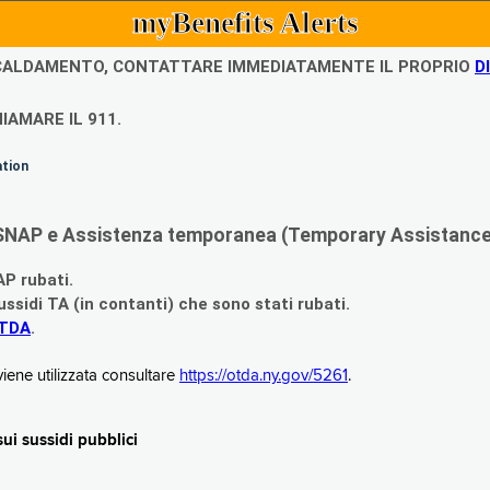
myBenefits Alerts
ISCALDAMENTO, CONTATTARE IMMEDIATAMENTE IL PROPRIO
D
IAMARE IL 911.
ation
di SNAP e Assistenza temporanea (Temporary Assistance,
AP rubati.
ssidi TA (in contanti) che sono stati rubati.
OTDA
.
iene utilizzata consultare
https://otda.ny.gov/5261
.
i sussidi pubblici