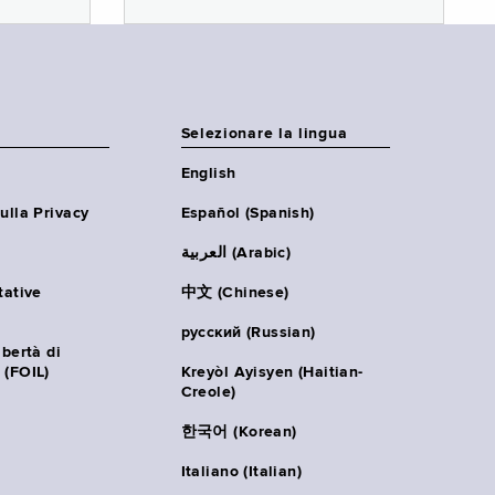
Selezionare la lingua
English
ulla Privacy
Español (Spanish)
العربية (Arabic)
tative
中文 (Chinese)
русский (Russian)
ibertà di
 (FOIL)
Kreyòl Ayisyen (Haitian-
Creole)
한국어 (Korean)
Italiano (Italian)