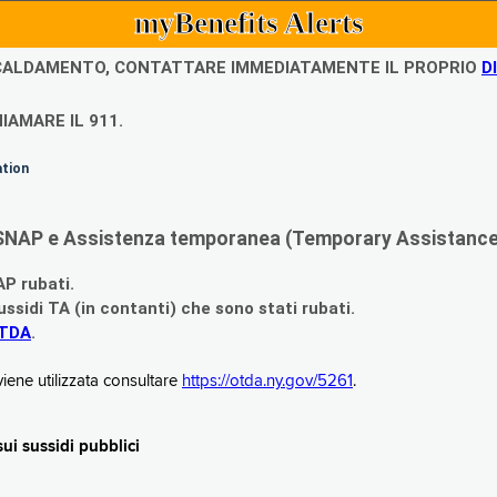
myBenefits Alerts
ISCALDAMENTO, CONTATTARE IMMEDIATAMENTE IL PROPRIO
D
IAMARE IL 911.
ation
di SNAP e Assistenza temporanea (Temporary Assistance,
AP rubati.
ssidi TA (in contanti) che sono stati rubati.
OTDA
.
iene utilizzata consultare
https://otda.ny.gov/5261
.
i sussidi pubblici