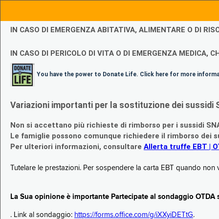
IN CASO DI EMERGENZA ABITATIVA, ALIMENTARE O DI R
IN CASO DI PERICOLO DI VITA O DI EMERGENZA MEDICA, CH
You have the power to Donate Life. Click here for more inform
Variazioni importanti per la sostituzione dei sussi
Non si accettano più richieste di rimborso per i sussidi SN
Le famiglie possono comunque richiedere il rimborso dei su
Per ulteriori informazioni, consultare
Allerta truffe EBT | 
Tutelare le prestazioni. Per sospendere la carta EBT quando non v
La Sua opinione è importante Partecipate al sondaggio OTDA su
. Link al sondaggio:
https://forms.office.com/g/iXXyiDETtG
.