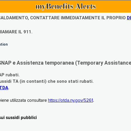
myBenefits Alerts
ISCALDAMENTO, CONTATTARE IMMEDIATAMENTE IL PROPRIO
D
IAMARE IL 911.
ation
di SNAP e Assistenza temporanea (Temporary Assistance,
AP rubati.
ssidi TA (in contanti) che sono stati rubati.
OTDA
.
iene utilizzata consultare
https://otda.ny.gov/5261
.
i sussidi pubblici