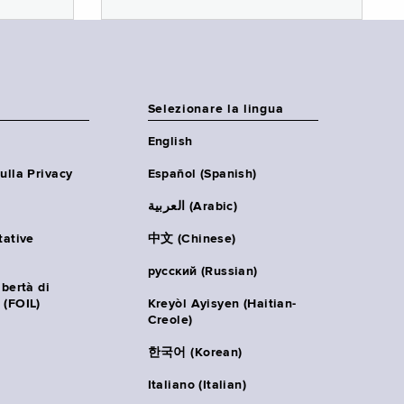
Selezionare la lingua
English
ulla Privacy
Español (Spanish)
العربية (Arabic)
tative
中文 (Chinese)
русский (Russian)
ibertà di
 (FOIL)
Kreyòl Ayisyen (Haitian-
Creole)
한국어 (Korean)
Italiano (Italian)