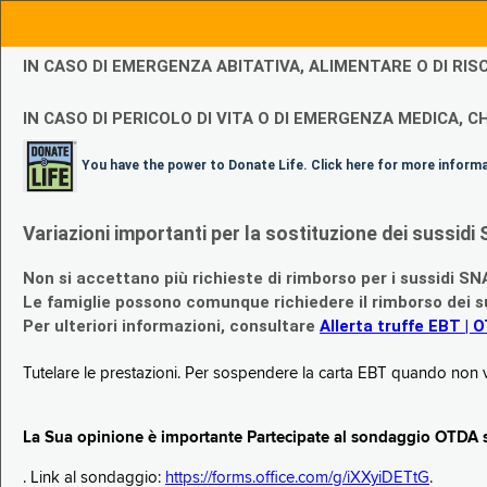
IN CASO DI EMERGENZA ABITATIVA, ALIMENTARE O DI R
IN CASO DI PERICOLO DI VITA O DI EMERGENZA MEDICA, CH
You have the power to Donate Life. Click here for more inform
Variazioni importanti per la sostituzione dei sussi
Non si accettano più richieste di rimborso per i sussidi SN
Le famiglie possono comunque richiedere il rimborso dei su
Per ulteriori informazioni, consultare
Allerta truffe EBT | 
Tutelare le prestazioni. Per sospendere la carta EBT quando non v
La Sua opinione è importante Partecipate al sondaggio OTDA su
. Link al sondaggio:
https://forms.office.com/g/iXXyiDETtG
.