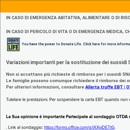
IN CASO DI EMERGENZA ABITATIVA, ALIMENTARE O DI R
IN CASO DI PERICOLO DI VITA O DI EMERGENZA MEDICA, CH
You have the power to Donate Life. Click here for more inform
Variazioni importanti per la sostituzione dei sussi
Non si accettano più richieste di rimborso per i sussidi SN
Le famiglie possono comunque richiedere il rimborso dei su
Per ulteriori informazioni, consultare
Allerta truffe EBT | 
Tutelare le prestazioni. Per sospendere la carta EBT quando non v
La Sua opinione è importante Partecipate al sondaggio OTDA su
. Link al sondaggio:
https://forms.office.com/g/iXXyiDETtG
.