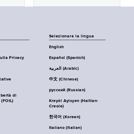
Selezionare la lingua
English
ulla Privacy
Español (Spanish)
العربية (Arabic)
tative
中文 (Chinese)
русский (Russian)
ibertà di
 (FOIL)
Kreyòl Ayisyen (Haitian-
Creole)
한국어 (Korean)
Italiano (Italian)