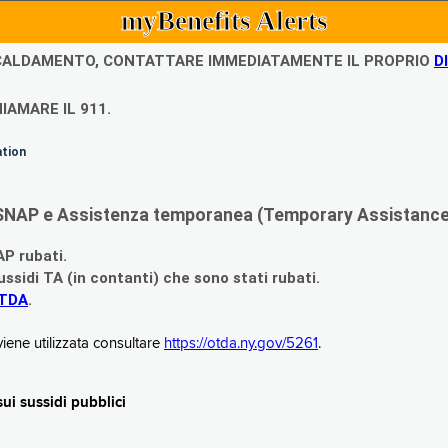
myBenefits Alerts
ISCALDAMENTO, CONTATTARE IMMEDIATAMENTE IL PROPRIO
D
IAMARE IL 911.
ation
di SNAP e Assistenza temporanea (Temporary Assistance,
AP rubati.
ssidi TA (in contanti) che sono stati rubati.
OTDA
.
iene utilizzata consultare
https://otda.ny.gov/5261
.
i sussidi pubblici