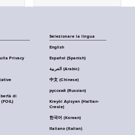
Selezionare la lingua
English
ulla Privacy
Español (Spanish)
العربية (Arabic)
tative
中文 (Chinese)
русский (Russian)
ibertà di
 (FOIL)
Kreyòl Ayisyen (Haitian-
Creole)
한국어 (Korean)
Italiano (Italian)