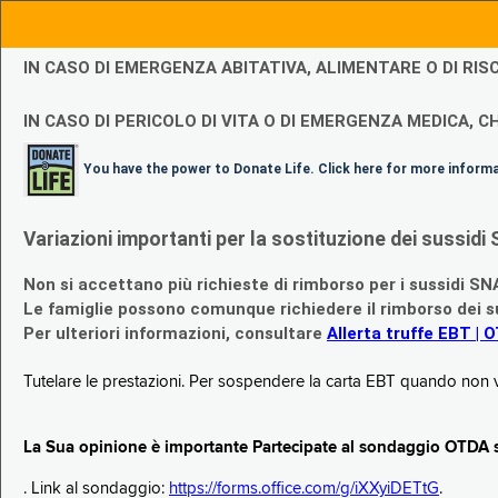
IN CASO DI EMERGENZA ABITATIVA, ALIMENTARE O DI R
IN CASO DI PERICOLO DI VITA O DI EMERGENZA MEDICA, CH
You have the power to Donate Life. Click here for more inform
Variazioni importanti per la sostituzione dei sussi
Non si accettano più richieste di rimborso per i sussidi SN
Le famiglie possono comunque richiedere il rimborso dei su
Per ulteriori informazioni, consultare
Allerta truffe EBT | 
Tutelare le prestazioni. Per sospendere la carta EBT quando non v
La Sua opinione è importante Partecipate al sondaggio OTDA su
. Link al sondaggio:
https://forms.office.com/g/iXXyiDETtG
.