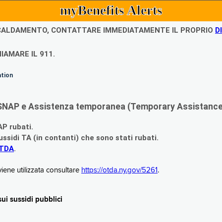
myBenefits Alerts
ISCALDAMENTO, CONTATTARE IMMEDIATAMENTE IL PROPRIO
D
IAMARE IL 911.
ation
di SNAP e Assistenza temporanea (Temporary Assistance,
AP rubati.
ssidi TA (in contanti) che sono stati rubati.
OTDA
.
iene utilizzata consultare
https://otda.ny.gov/5261
.
i sussidi pubblici