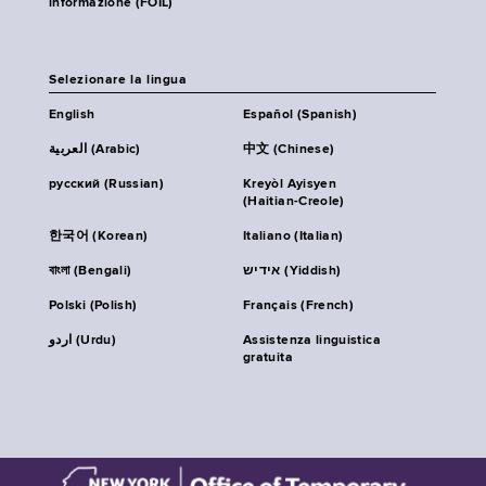
informazione (FOIL)
Selezionare la lingua
English
Español (Spanish)
العربية (Arabic)
中文 (Chinese)
русский (Russian)
Kreyòl Ayisyen
(Haitian-Creole)
한국어 (Korean)
Italiano (Italian)
বাংলা (Bengali)
אידיש (Yiddish)
Polski (Polish)
Français (French)
اردو (Urdu)
Assistenza linguistica
gratuita