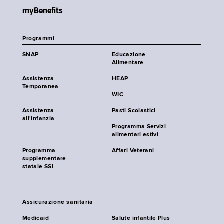
myBenefits
Programmi
SNAP
Educazione
Alimentare
Assistenza
HEAP
Temporanea
WIC
Assistenza
Pasti Scolastici
all'infanzia
Programma Servizi
alimentari estivi
Programma
Affari Veterani
supplementare
statale SSI
Assicurazione sanitaria
Medicaid
Salute infantile Plus