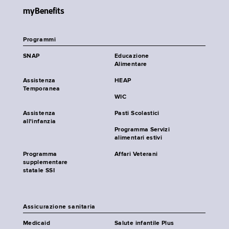
myBenefits
Programmi
SNAP
Educazione
Alimentare
Assistenza
HEAP
Temporanea
WIC
Assistenza
Pasti Scolastici
all'infanzia
Programma Servizi
alimentari estivi
Programma
Affari Veterani
supplementare
statale SSI
Assicurazione sanitaria
Medicaid
Salute infantile Plus