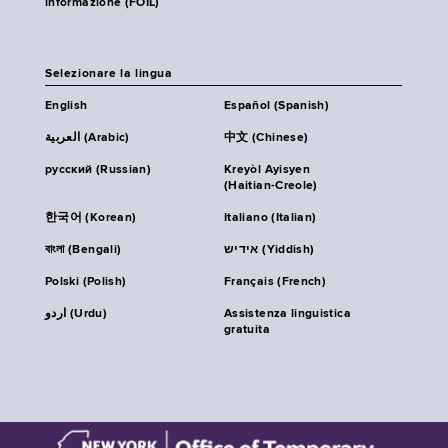
informazione (FOIL)
Selezionare la lingua
English
Español (Spanish)
العربية (Arabic)
中文 (Chinese)
русский (Russian)
Kreyòl Ayisyen
(Haitian-Creole)
한국어 (Korean)
Italiano (Italian)
বাংলা (Bengali)
אידיש (Yiddish)
Polski (Polish)
Français (French)
اردو (Urdu)
Assistenza linguistica
gratuita