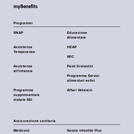
myBenefits
Programmi
SNAP
Educazione
Alimentare
Assistenza
HEAP
Temporanea
WIC
Assistenza
Pasti Scolastici
all'infanzia
Programma Servizi
alimentari estivi
Programma
Affari Veterani
supplementare
statale SSI
Assicurazione sanitaria
Medicaid
Salute infantile Plus