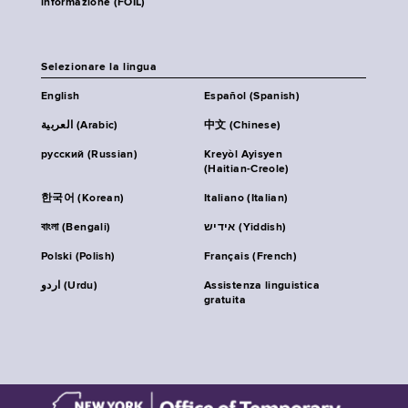
informazione (FOIL)
Selezionare la lingua
English
Español (Spanish)
العربية (Arabic)
中文 (Chinese)
русский (Russian)
Kreyòl Ayisyen
(Haitian-Creole)
한국어 (Korean)
Italiano (Italian)
বাংলা (Bengali)
אידיש (Yiddish)
Polski (Polish)
Français (French)
اردو (Urdu)
Assistenza linguistica
gratuita