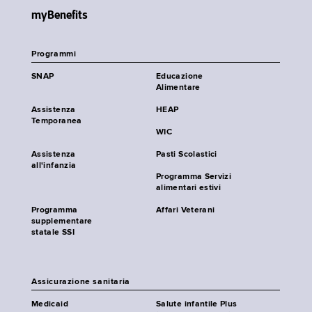
myBenefits
Programmi
SNAP
Educazione
Alimentare
Assistenza
HEAP
Temporanea
WIC
Assistenza
Pasti Scolastici
all'infanzia
Programma Servizi
alimentari estivi
Programma
Affari Veterani
supplementare
statale SSI
Assicurazione sanitaria
Medicaid
Salute infantile Plus