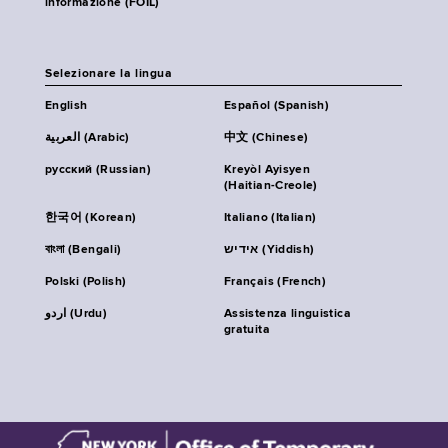
informazione (FOIL)
Selezionare la lingua
English
Español (Spanish)
العربية (Arabic)
中文 (Chinese)
русский (Russian)
Kreyòl Ayisyen
(Haitian-Creole)
한국어 (Korean)
Italiano (Italian)
বাংলা (Bengali)
אידיש (Yiddish)
Polski (Polish)
Français (French)
اردو (Urdu)
Assistenza linguistica
gratuita