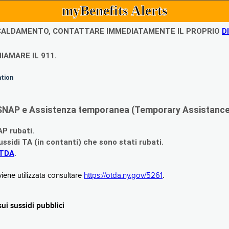
myBenefits Alerts
ISCALDAMENTO, CONTATTARE IMMEDIATAMENTE IL PROPRIO
D
IAMARE IL 911.
ation
di SNAP e Assistenza temporanea (Temporary Assistance,
AP rubati.
ssidi TA (in contanti) che sono stati rubati.
OTDA
.
iene utilizzata consultare
https://otda.ny.gov/5261
.
i sussidi pubblici