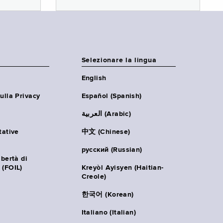
Selezionare la lingua
English
ulla Privacy
Español (Spanish)
العربية (Arabic)
tative
中文 (Chinese)
русский (Russian)
ibertà di
 (FOIL)
Kreyòl Ayisyen (Haitian-
Creole)
한국어 (Korean)
Italiano (Italian)