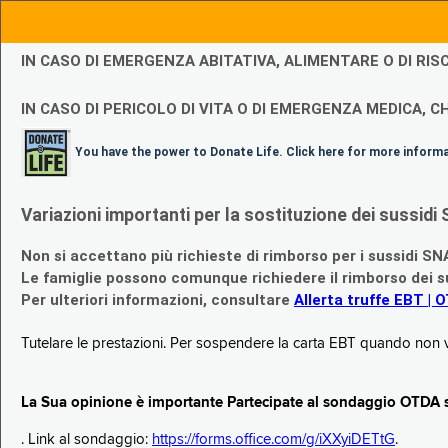
IN CASO DI EMERGENZA ABITATIVA, ALIMENTARE O DI R
IN CASO DI PERICOLO DI VITA O DI EMERGENZA MEDICA, CH
You have the power to Donate Life. Click here for more inform
Variazioni importanti per la sostituzione dei sussi
Non si accettano più richieste di rimborso per i sussidi SN
Le famiglie possono comunque richiedere il rimborso dei su
Per ulteriori informazioni, consultare
Allerta truffe EBT | 
Tutelare le prestazioni. Per sospendere la carta EBT quando non v
La Sua opinione è importante Partecipate al sondaggio OTDA su
. Link al sondaggio:
https://forms.office.com/g/iXXyiDETtG
.