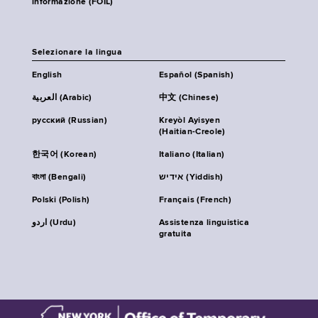
informazione (FOIL)
Selezionare la lingua
English
Español (Spanish)
العربية (Arabic)
中文 (Chinese)
русский (Russian)
Kreyòl Ayisyen
(Haitian-Creole)
한국어 (Korean)
Italiano (Italian)
বাংলা (Bengali)
אידיש (Yiddish)
Polski (Polish)
Français (French)
اردو (Urdu)
Assistenza linguistica
gratuita