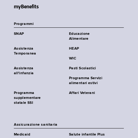
myBenefits
Programmi
SNAP
Educazione
Alimentare
Assistenza
HEAP
Temporanea
WIC
Assistenza
Pasti Scolastici
all'infanzia
Programma Servizi
alimentari estivi
Programma
Affari Veterani
supplementare
statale SSI
Assicurazione sanitaria
Medicaid
Salute infantile Plus