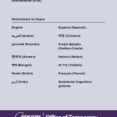
informazione (FOIL)
Selezionare la lingua
English
Español (Spanish)
العربية (Arabic)
中文 (Chinese)
русский (Russian)
Kreyòl Ayisyen
(Haitian-Creole)
한국어 (Korean)
Italiano (Italian)
বাংলা (Bengali)
אידיש (Yiddish)
Polski (Polish)
Français (French)
اردو (Urdu)
Assistenza linguistica
gratuita