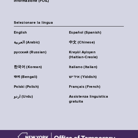
informazione (FOIL)
Selezionare la lingua
English
Español (Spanish)
العربية (Arabic)
中文 (Chinese)
русский (Russian)
Kreyòl Ayisyen
(Haitian-Creole)
한국어 (Korean)
Italiano (Italian)
বাংলা (Bengali)
אידיש (Yiddish)
Polski (Polish)
Français (French)
اردو (Urdu)
Assistenza linguistica
gratuita