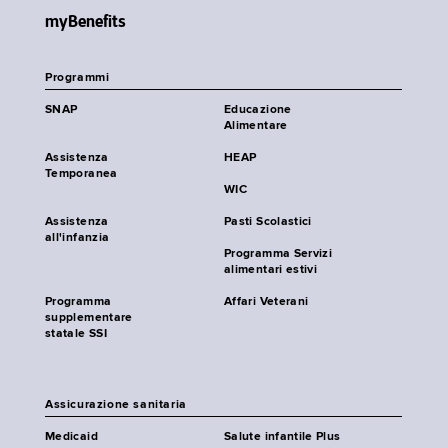
myBenefits
Programmi
SNAP
Educazione
Alimentare
Assistenza
HEAP
Temporanea
WIC
Assistenza
Pasti Scolastici
all'infanzia
Programma Servizi
alimentari estivi
Programma
Affari Veterani
supplementare
statale SSI
Assicurazione sanitaria
Medicaid
Salute infantile Plus