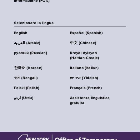
informazione (FOIL)
Selezionare la lingua
English
Español (Spanish)
العربية (Arabic)
中文 (Chinese)
русский (Russian)
Kreyòl Ayisyen
(Haitian-Creole)
한국어 (Korean)
Italiano (Italian)
বাংলা (Bengali)
אידיש (Yiddish)
Polski (Polish)
Français (French)
اردو (Urdu)
Assistenza linguistica
gratuita