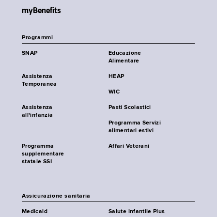
myBenefits
Programmi
SNAP
Educazione
Alimentare
Assistenza
HEAP
Temporanea
WIC
Assistenza
Pasti Scolastici
all'infanzia
Programma Servizi
alimentari estivi
Programma
Affari Veterani
supplementare
statale SSI
Assicurazione sanitaria
Medicaid
Salute infantile Plus