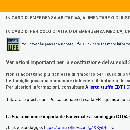
IN CASO DI EMERGENZA ABITATIVA, ALIMENTARE O DI R
IN CASO DI PERICOLO DI VITA O DI EMERGENZA MEDICA, CH
You have the power to Donate Life. Click here for more inform
Variazioni importanti per la sostituzione dei sussi
Non si accettano più richieste di rimborso per i sussidi SN
Le famiglie possono comunque richiedere il rimborso dei su
Per ulteriori informazioni, consultare
Allerta truffe EBT | 
Tutelare le prestazioni. Per sospendere la carta EBT quando non v
La Sua opinione è importante Partecipate al sondaggio OTDA su
. Link al sondaggio:
https://forms.office.com/g/iXXyiDETtG
.