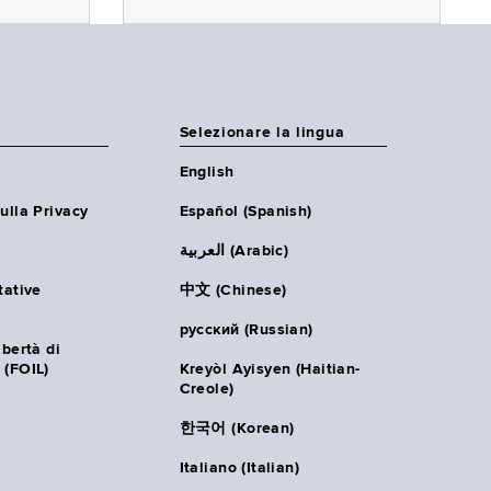
Selezionare la lingua
English
ulla Privacy
Español (Spanish)
العربية (Arabic)
tative
中文 (Chinese)
русский (Russian)
ibertà di
 (FOIL)
Kreyòl Ayisyen (Haitian-
Creole)
한국어 (Korean)
Italiano (Italian)