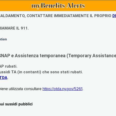
myBenefits Alerts
ISCALDAMENTO, CONTATTARE IMMEDIATAMENTE IL PROPRIO
D
IAMARE IL 911.
ation
di SNAP e Assistenza temporanea (Temporary Assistance,
AP rubati.
ssidi TA (in contanti) che sono stati rubati.
OTDA
.
iene utilizzata consultare
https://otda.ny.gov/5261
.
i sussidi pubblici