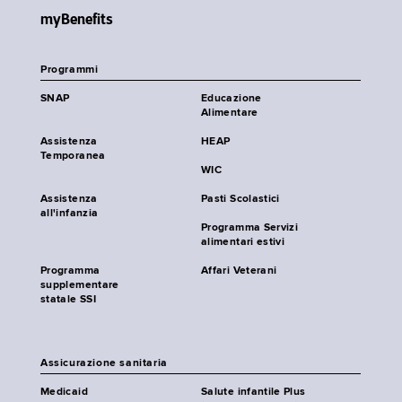
myBenefits
Programmi
SNAP
Educazione
Alimentare
Assistenza
HEAP
Temporanea
WIC
Assistenza
Pasti Scolastici
all'infanzia
Programma Servizi
alimentari estivi
Programma
Affari Veterani
supplementare
statale SSI
Assicurazione sanitaria
Medicaid
Salute infantile Plus