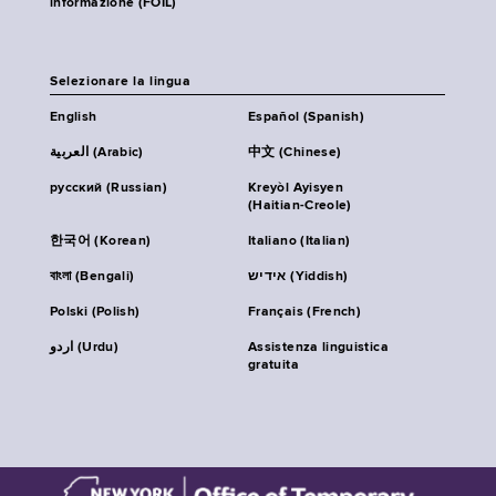
informazione (FOIL)
Selezionare la lingua
English
Español (Spanish)
العربية (Arabic)
中文 (Chinese)
русский (Russian)
Kreyòl Ayisyen
(Haitian-Creole)
한국어 (Korean)
Italiano (Italian)
বাংলা (Bengali)
אידיש (Yiddish)
Polski (Polish)
Français (French)
اردو (Urdu)
Assistenza linguistica
gratuita