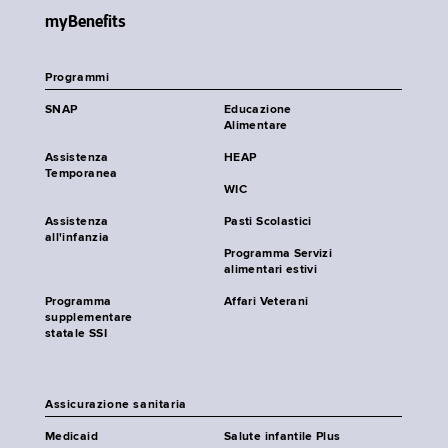
myBenefits
Programmi
SNAP
Educazione
Alimentare
Assistenza
HEAP
Temporanea
WIC
Assistenza
Pasti Scolastici
all'infanzia
Programma Servizi
alimentari estivi
Programma
Affari Veterani
supplementare
statale SSI
Assicurazione sanitaria
Medicaid
Salute infantile Plus