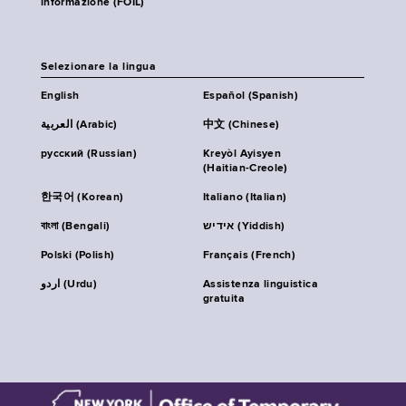
informazione (FOIL)
Selezionare la lingua
English
Español (Spanish)
العربية (Arabic)
中文 (Chinese)
русский (Russian)
Kreyòl Ayisyen
(Haitian-Creole)
한국어 (Korean)
Italiano (Italian)
বাংলা (Bengali)
אידיש (Yiddish)
Polski (Polish)
Français (French)
اردو (Urdu)
Assistenza linguistica
gratuita