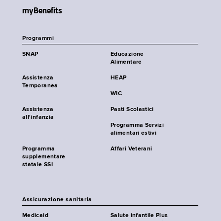
myBenefits
Programmi
SNAP
Educazione
Alimentare
Assistenza
HEAP
Temporanea
WIC
Assistenza
Pasti Scolastici
all'infanzia
Programma Servizi
alimentari estivi
Programma
Affari Veterani
supplementare
statale SSI
Assicurazione sanitaria
Medicaid
Salute infantile Plus