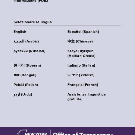
informazione (FOIL)
Selezionare la lingua
English
Español (Spanish)
العربية (Arabic)
中文 (Chinese)
русский (Russian)
Kreyòl Ayisyen
(Haitian-Creole)
한국어 (Korean)
Italiano (Italian)
বাংলা (Bengali)
אידיש (Yiddish)
Polski (Polish)
Français (French)
اردو (Urdu)
Assistenza linguistica
gratuita