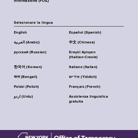
informazione (FOIL)
Selezionare la lingua
English
Español (Spanish)
العربية (Arabic)
中文 (Chinese)
русский (Russian)
Kreyòl Ayisyen
(Haitian-Creole)
한국어 (Korean)
Italiano (Italian)
বাংলা (Bengali)
אידיש (Yiddish)
Polski (Polish)
Français (French)
اردو (Urdu)
Assistenza linguistica
gratuita