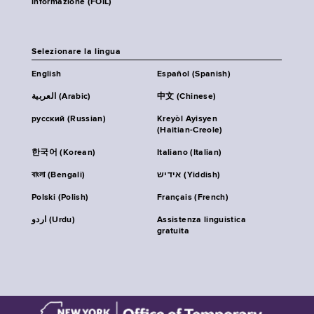
informazione (FOIL)
Selezionare la lingua
English
Español (Spanish)
العربية (Arabic)
中文 (Chinese)
русский (Russian)
Kreyòl Ayisyen
(Haitian-Creole)
한국어 (Korean)
Italiano (Italian)
বাংলা (Bengali)
אידיש (Yiddish)
Polski (Polish)
Français (French)
اردو (Urdu)
Assistenza linguistica
gratuita