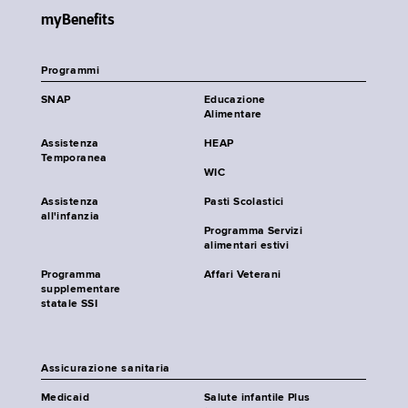
myBenefits
Programmi
SNAP
Educazione
Alimentare
Assistenza
HEAP
Temporanea
WIC
Assistenza
Pasti Scolastici
all'infanzia
Programma Servizi
alimentari estivi
Programma
Affari Veterani
supplementare
statale SSI
Assicurazione sanitaria
Medicaid
Salute infantile Plus