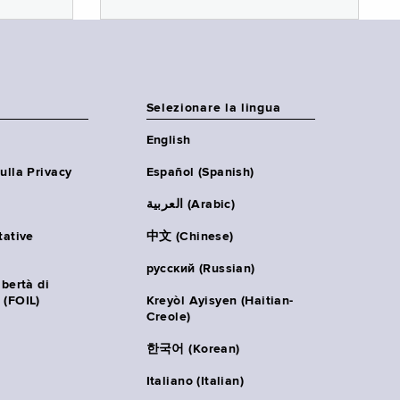
Selezionare la lingua
English
ulla Privacy
Español (Spanish)
العربية (Arabic)
tative
中文 (Chinese)
русский (Russian)
ibertà di
 (FOIL)
Kreyòl Ayisyen (Haitian-
Creole)
한국어 (Korean)
Italiano (Italian)