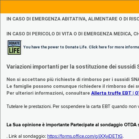
IN CASO DI EMERGENZA ABITATIVA, ALIMENTARE O DI R
IN CASO DI PERICOLO DI VITA O DI EMERGENZA MEDICA, CH
You have the power to Donate Life. Click here for more inform
Variazioni importanti per la sostituzione dei sussi
Non si accettano più richieste di rimborso per i sussidi SN
Le famiglie possono comunque richiedere il rimborso dei su
Per ulteriori informazioni, consultare
Allerta truffe EBT | 
Tutelare le prestazioni. Per sospendere la carta EBT quando non v
La Sua opinione è importante Partecipate al sondaggio OTDA su
. Link al sondaggio:
https://forms.office.com/g/iXXyiDETtG
.