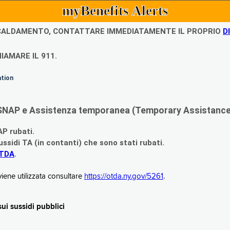
myBenefits Alerts
ISCALDAMENTO, CONTATTARE IMMEDIATAMENTE IL PROPRIO
D
IAMARE IL 911.
ation
di SNAP e Assistenza temporanea (Temporary Assistance,
AP rubati.
ssidi TA (in contanti) che sono stati rubati.
OTDA
.
iene utilizzata consultare
https://otda.ny.gov/5261
.
i sussidi pubblici