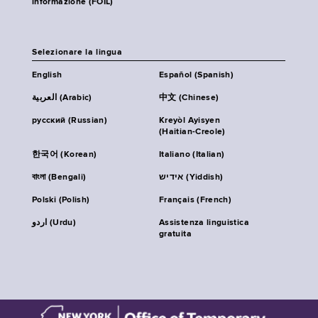
informazione (FOIL)
Selezionare la lingua
English
Español (Spanish)
العربية (Arabic)
中文 (Chinese)
русский (Russian)
Kreyòl Ayisyen
(Haitian-Creole)
한국어 (Korean)
Italiano (Italian)
বাংলা (Bengali)
אידיש (Yiddish)
Polski (Polish)
Français (French)
اردو (Urdu)
Assistenza linguistica
gratuita