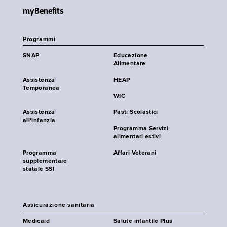
myBenefits
Programmi
SNAP
Educazione
Alimentare
Assistenza
HEAP
Temporanea
WIC
Assistenza
Pasti Scolastici
all'infanzia
Programma Servizi
alimentari estivi
Programma
Affari Veterani
supplementare
statale SSI
Assicurazione sanitaria
Medicaid
Salute infantile Plus