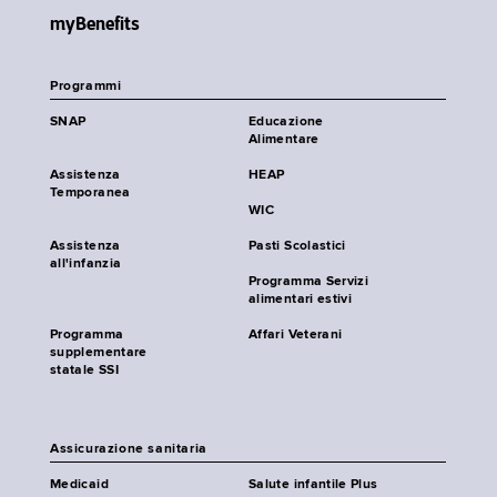
myBenefits
Programmi
SNAP
Educazione
Alimentare
Assistenza
HEAP
Temporanea
WIC
Assistenza
Pasti Scolastici
all'infanzia
Programma Servizi
alimentari estivi
Programma
Affari Veterani
supplementare
statale SSI
Assicurazione sanitaria
Medicaid
Salute infantile Plus