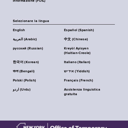
informazione (FOIL)
Selezionare la lingua
English
Español (Spanish)
العربية (Arabic)
中文 (Chinese)
русский (Russian)
Kreyòl Ayisyen
(Haitian-Creole)
한국어 (Korean)
Italiano (Italian)
বাংলা (Bengali)
אידיש (Yiddish)
Polski (Polish)
Français (French)
اردو (Urdu)
Assistenza linguistica
gratuita