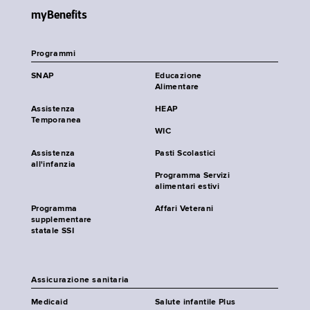
myBenefits
Programmi
SNAP
Educazione
Alimentare
Assistenza
HEAP
Temporanea
WIC
Assistenza
Pasti Scolastici
all'infanzia
Programma Servizi
alimentari estivi
Programma
Affari Veterani
supplementare
statale SSI
Assicurazione sanitaria
Medicaid
Salute infantile Plus