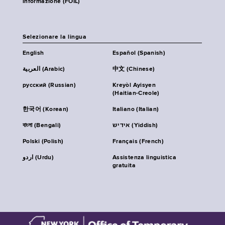
informazione (FOIL)
Selezionare la lingua
English
Español (Spanish)
العربية (Arabic)
中文 (Chinese)
русский (Russian)
Kreyòl Ayisyen
(Haitian-Creole)
한국어 (Korean)
Italiano (Italian)
বাংলা (Bengali)
אידיש (Yiddish)
Polski (Polish)
Français (French)
اردو (Urdu)
Assistenza linguistica
gratuita