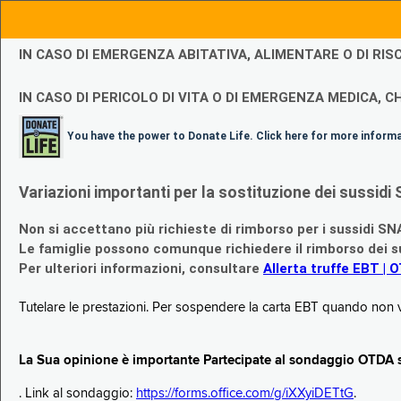
IN CASO DI EMERGENZA ABITATIVA, ALIMENTARE O DI R
IN CASO DI PERICOLO DI VITA O DI EMERGENZA MEDICA, CH
You have the power to Donate Life. Click here for more inform
Variazioni importanti per la sostituzione dei sussi
Non si accettano più richieste di rimborso per i sussidi SN
Le famiglie possono comunque richiedere il rimborso dei su
Per ulteriori informazioni, consultare
Allerta truffe EBT | 
Tutelare le prestazioni. Per sospendere la carta EBT quando non v
La Sua opinione è importante Partecipate al sondaggio OTDA su
. Link al sondaggio:
https://forms.office.com/g/iXXyiDETtG
.