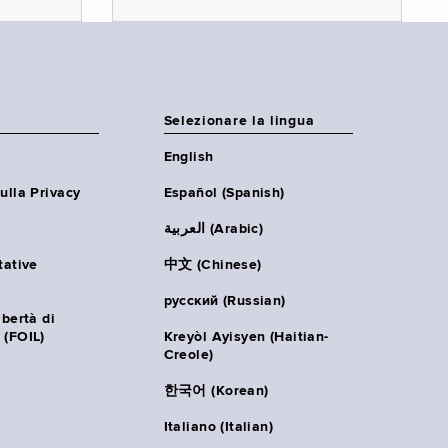
Selezionare la lingua
English
ulla Privacy
Español (Spanish)
العربية (Arabic)
tative
中文 (Chinese)
русский (Russian)
ibertà di
 (FOIL)
Kreyòl Ayisyen (Haitian-
Creole)
한국어 (Korean)
Italiano (Italian)