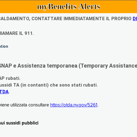
myBenefits Alerts
ISCALDAMENTO, CONTATTARE IMMEDIATAMENTE IL PROPRIO
D
IAMARE IL 911.
ation
di SNAP e Assistenza temporanea (Temporary Assistance,
AP rubati.
ssidi TA (in contanti) che sono stati rubati.
OTDA
.
iene utilizzata consultare
https://otda.ny.gov/5261
.
i sussidi pubblici