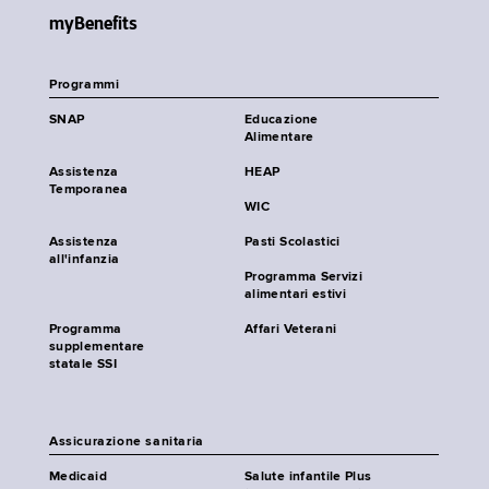
myBenefits
Programmi
SNAP
Educazione
Alimentare
Assistenza
HEAP
Temporanea
WIC
Assistenza
Pasti Scolastici
all'infanzia
Programma Servizi
alimentari estivi
Programma
Affari Veterani
supplementare
statale SSI
Assicurazione sanitaria
Medicaid
Salute infantile Plus