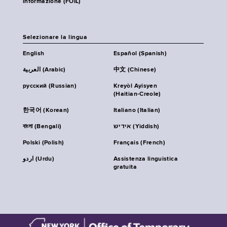
informazione (FOIL)
Selezionare la lingua
English
Español (Spanish)
العربية (Arabic)
中文 (Chinese)
русский (Russian)
Kreyòl Ayisyen
(Haitian-Creole)
한국어 (Korean)
Italiano (Italian)
বাংলা (Bengali)
אידיש (Yiddish)
Polski (Polish)
Français (French)
اردو (Urdu)
Assistenza linguistica
gratuita