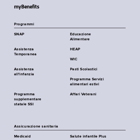
myBenefits
Programmi
SNAP
Educazione
Alimentare
Assistenza
HEAP
Temporanea
WIC
Assistenza
Pasti Scolastici
all'infanzia
Programma Servizi
alimentari estivi
Programma
Affari Veterani
supplementare
statale SSI
Assicurazione sanitaria
Medicaid
Salute infantile Plus