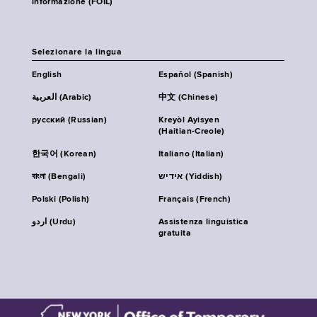
informazione (FOIL)
Selezionare la lingua
English
Español (Spanish)
العربية (Arabic)
中文 (Chinese)
русский (Russian)
Kreyòl Ayisyen
(Haitian-Creole)
한국어 (Korean)
Italiano (Italian)
বাংলা (Bengali)
אידיש (Yiddish)
Polski (Polish)
Français (French)
اردو (Urdu)
Assistenza linguistica
gratuita