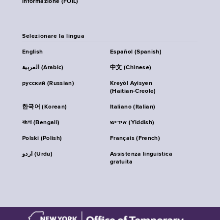
informazione (FOIL)
Selezionare la lingua
English
Español (Spanish)
العربية (Arabic)
中文 (Chinese)
русский (Russian)
Kreyòl Ayisyen
(Haitian-Creole)
한국어 (Korean)
Italiano (Italian)
বাংলা (Bengali)
אידיש (Yiddish)
Polski (Polish)
Français (French)
اردو (Urdu)
Assistenza linguistica
gratuita