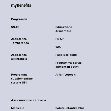
myBenefits
Programmi
SNAP
Educazione
Alimentare
Assistenza
HEAP
Temporanea
WIC
Assistenza
Pasti Scolastici
all'infanzia
Programma Servizi
alimentari estivi
Programma
Affari Veterani
supplementare
statale SSI
Assicurazione sanitaria
Medicaid
Salute infantile Plus