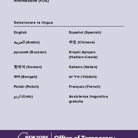
informazione (FOIL)
Selezionare la lingua
English
Español (Spanish)
العربية (Arabic)
中文 (Chinese)
русский (Russian)
Kreyòl Ayisyen
(Haitian-Creole)
한국어 (Korean)
Italiano (Italian)
বাংলা (Bengali)
אידיש (Yiddish)
Polski (Polish)
Français (French)
اردو (Urdu)
Assistenza linguistica
gratuita