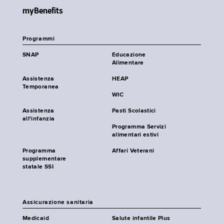
myBenefits
Programmi
SNAP
Educazione
Alimentare
Assistenza
HEAP
Temporanea
WIC
Assistenza
Pasti Scolastici
all'infanzia
Programma Servizi
alimentari estivi
Programma
Affari Veterani
supplementare
statale SSI
Assicurazione sanitaria
Medicaid
Salute infantile Plus