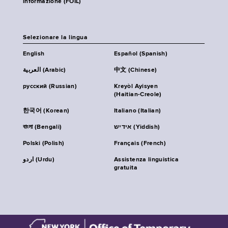
informazione (FOIL)
Selezionare la lingua
English
Español (Spanish)
العربية (Arabic)
中文 (Chinese)
русский (Russian)
Kreyòl Ayisyen
(Haitian-Creole)
한국어 (Korean)
Italiano (Italian)
বাংলা (Bengali)
אידיש (Yiddish)
Polski (Polish)
Français (French)
اردو (Urdu)
Assistenza linguistica
gratuita