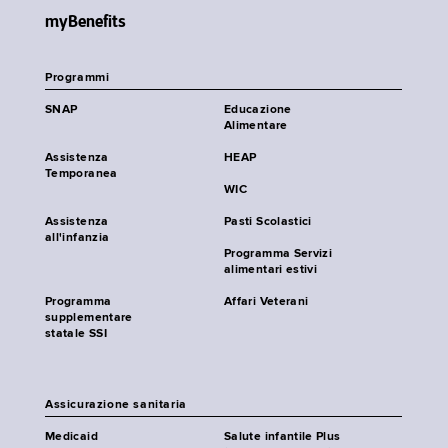
myBenefits
Programmi
SNAP
Educazione
Alimentare
Assistenza
HEAP
Temporanea
WIC
Assistenza
Pasti Scolastici
all'infanzia
Programma Servizi
alimentari estivi
Programma
Affari Veterani
supplementare
statale SSI
Assicurazione sanitaria
Medicaid
Salute infantile Plus