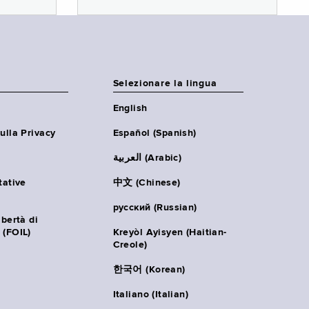
Selezionare la lingua
English
ulla Privacy
Español (Spanish)
العربية (Arabic)
tative
中文 (Chinese)
русский (Russian)
ibertà di
 (FOIL)
Kreyòl Ayisyen (Haitian-
Creole)
한국어 (Korean)
Italiano (Italian)