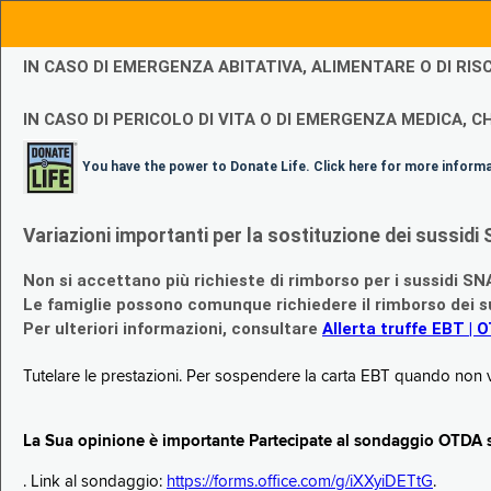
IN CASO DI EMERGENZA ABITATIVA, ALIMENTARE O DI R
IN CASO DI PERICOLO DI VITA O DI EMERGENZA MEDICA, CH
You have the power to Donate Life. Click here for more inform
Variazioni importanti per la sostituzione dei sussi
Non si accettano più richieste di rimborso per i sussidi SN
Le famiglie possono comunque richiedere il rimborso dei su
Per ulteriori informazioni, consultare
Allerta truffe EBT | 
Tutelare le prestazioni. Per sospendere la carta EBT quando non v
La Sua opinione è importante Partecipate al sondaggio OTDA su
. Link al sondaggio:
https://forms.office.com/g/iXXyiDETtG
.