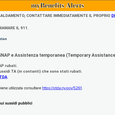
myBenefits Alerts
ISCALDAMENTO, CONTATTARE IMMEDIATAMENTE IL PROPRIO
D
IAMARE IL 911.
ation
di SNAP e Assistenza temporanea (Temporary Assistance,
AP rubati.
ssidi TA (in contanti) che sono stati rubati.
OTDA
.
iene utilizzata consultare
https://otda.ny.gov/5261
.
i sussidi pubblici