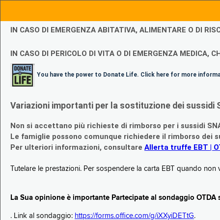
IN CASO DI EMERGENZA ABITATIVA, ALIMENTARE O DI R
IN CASO DI PERICOLO DI VITA O DI EMERGENZA MEDICA, CH
You have the power to Donate Life. Click here for more inform
Variazioni importanti per la sostituzione dei sussi
Non si accettano più richieste di rimborso per i sussidi SN
Le famiglie possono comunque richiedere il rimborso dei su
Per ulteriori informazioni, consultare
Allerta truffe EBT | 
Tutelare le prestazioni. Per sospendere la carta EBT quando non v
La Sua opinione è importante Partecipate al sondaggio OTDA su
. Link al sondaggio:
https://forms.office.com/g/iXXyiDETtG
.