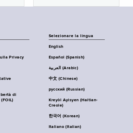
Selezionare la lingua
English
ulla Privacy
Español (Spanish)
العربية (Arabic)
tative
中文 (Chinese)
русский (Russian)
ibertà di
 (FOIL)
Kreyòl Ayisyen (Haitian-
Creole)
한국어 (Korean)
Italiano (Italian)