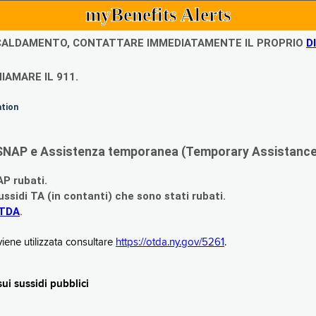
myBenefits Alerts
ISCALDAMENTO, CONTATTARE IMMEDIATAMENTE IL PROPRIO
D
IAMARE IL 911.
ation
di SNAP e Assistenza temporanea (Temporary Assistance,
AP rubati.
ssidi TA (in contanti) che sono stati rubati.
OTDA
.
iene utilizzata consultare
https://otda.ny.gov/5261
.
i sussidi pubblici