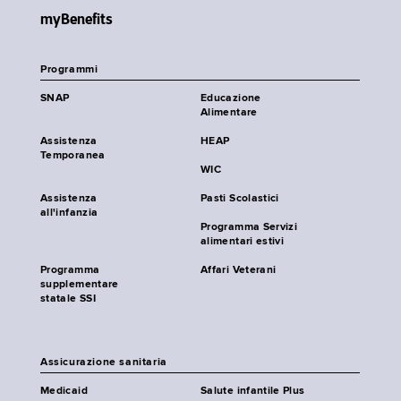
myBenefits
Programmi
SNAP
Educazione
Alimentare
Assistenza
HEAP
Temporanea
WIC
Assistenza
Pasti Scolastici
all'infanzia
Programma Servizi
alimentari estivi
Programma
Affari Veterani
supplementare
statale SSI
Assicurazione sanitaria
Medicaid
Salute infantile Plus