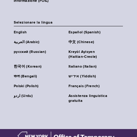
informazione (FOIL)
Selezionare la lingua
English
Español (Spanish)
العربية (Arabic)
中文 (Chinese)
русский (Russian)
Kreyòl Ayisyen
(Haitian-Creole)
한국어 (Korean)
Italiano (Italian)
বাংলা (Bengali)
אידיש (Yiddish)
Polski (Polish)
Français (French)
اردو (Urdu)
Assistenza linguistica
gratuita