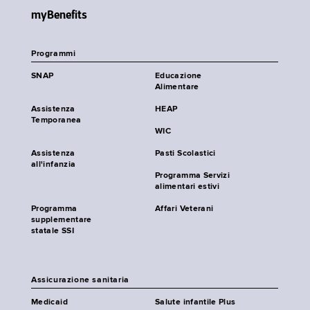
myBenefits
Programmi
SNAP
Educazione
Alimentare
Assistenza
HEAP
Temporanea
WIC
Assistenza
Pasti Scolastici
all'infanzia
Programma Servizi
alimentari estivi
Programma
Affari Veterani
supplementare
statale SSI
Assicurazione sanitaria
Medicaid
Salute infantile Plus