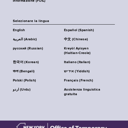
informazione (FOIL)
Selezionare la lingua
English
Español (Spanish)
العربية (Arabic)
中文 (Chinese)
русский (Russian)
Kreyòl Ayisyen
(Haitian-Creole)
한국어 (Korean)
Italiano (Italian)
বাংলা (Bengali)
אידיש (Yiddish)
Polski (Polish)
Français (French)
اردو (Urdu)
Assistenza linguistica
gratuita