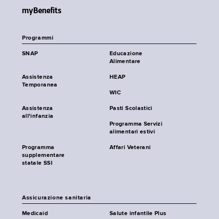
myBenefits
Programmi
SNAP
Educazione
Alimentare
Assistenza
HEAP
Temporanea
WIC
Assistenza
Pasti Scolastici
all'infanzia
Programma Servizi
alimentari estivi
Programma
Affari Veterani
supplementare
statale SSI
Assicurazione sanitaria
Medicaid
Salute infantile Plus