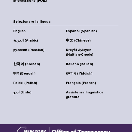
informazione (FOIL)
Selezionare la lingua
English
Español (Spanish)
العربية (Arabic)
中文 (Chinese)
русский (Russian)
Kreyòl Ayisyen
(Haitian-Creole)
한국어 (Korean)
Italiano (Italian)
বাংলা (Bengali)
אידיש (Yiddish)
Polski (Polish)
Français (French)
اردو (Urdu)
Assistenza linguistica
gratuita