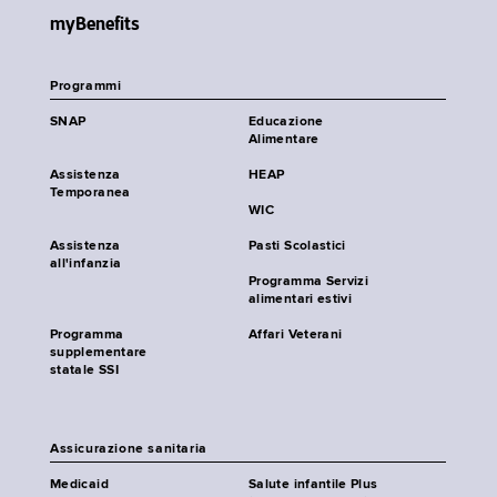
myBenefits
Programmi
SNAP
Educazione
Alimentare
Assistenza
HEAP
Temporanea
WIC
Assistenza
Pasti Scolastici
all'infanzia
Programma Servizi
alimentari estivi
Programma
Affari Veterani
supplementare
statale SSI
Assicurazione sanitaria
Medicaid
Salute infantile Plus