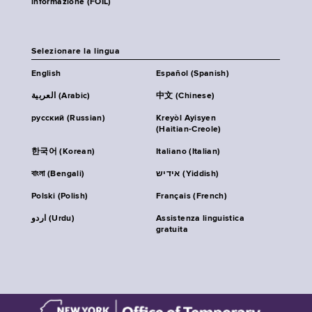
informazione (FOIL)
Selezionare la lingua
English
Español (Spanish)
العربية (Arabic)
中文 (Chinese)
русский (Russian)
Kreyòl Ayisyen
(Haitian-Creole)
한국어 (Korean)
Italiano (Italian)
বাংলা (Bengali)
אידיש (Yiddish)
Polski (Polish)
Français (French)
اردو (Urdu)
Assistenza linguistica
gratuita