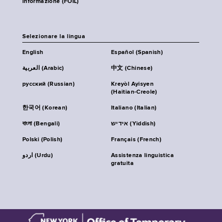
informazione (FOIL)
Selezionare la lingua
English
Español (Spanish)
العربية (Arabic)
中文 (Chinese)
русский (Russian)
Kreyòl Ayisyen
(Haitian-Creole)
한국어 (Korean)
Italiano (Italian)
বাংলা (Bengali)
אידיש (Yiddish)
Polski (Polish)
Français (French)
اردو (Urdu)
Assistenza linguistica
gratuita