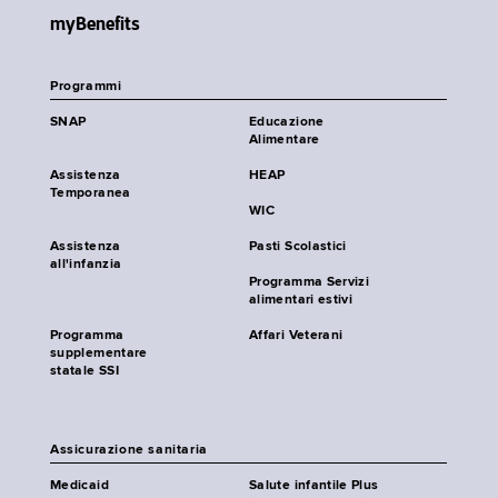
myBenefits
Programmi
SNAP
Educazione
Alimentare
Assistenza
HEAP
Temporanea
WIC
Assistenza
Pasti Scolastici
all'infanzia
Programma Servizi
alimentari estivi
Programma
Affari Veterani
supplementare
statale SSI
Assicurazione sanitaria
Medicaid
Salute infantile Plus