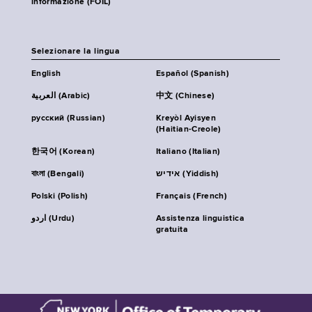
informazione (FOIL)
Selezionare la lingua
English
Español (Spanish)
العربية (Arabic)
中文 (Chinese)
русский (Russian)
Kreyòl Ayisyen
(Haitian-Creole)
한국어 (Korean)
Italiano (Italian)
বাংলা (Bengali)
אידיש (Yiddish)
Polski (Polish)
Français (French)
اردو (Urdu)
Assistenza linguistica
gratuita