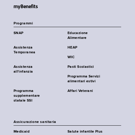
myBenefits
Programmi
SNAP
Educazione
Alimentare
Assistenza
HEAP
Temporanea
WIC
Assistenza
Pasti Scolastici
all'infanzia
Programma Servizi
alimentari estivi
Programma
Affari Veterani
supplementare
statale SSI
Assicurazione sanitaria
Medicaid
Salute infantile Plus