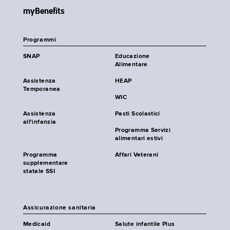
myBenefits
Programmi
SNAP
Educazione
Alimentare
Assistenza
HEAP
Temporanea
WIC
Assistenza
Pasti Scolastici
all'infanzia
Programma Servizi
alimentari estivi
Programma
Affari Veterani
supplementare
statale SSI
Assicurazione sanitaria
Medicaid
Salute infantile Plus