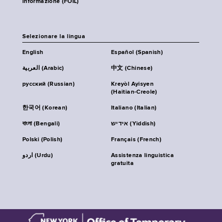
informazione (FOIL)
Selezionare la lingua
English
Español (Spanish)
العربية (Arabic)
中文 (Chinese)
русский (Russian)
Kreyòl Ayisyen
(Haitian-Creole)
한국어 (Korean)
Italiano (Italian)
বাংলা (Bengali)
אידיש (Yiddish)
Polski (Polish)
Français (French)
اردو (Urdu)
Assistenza linguistica
gratuita