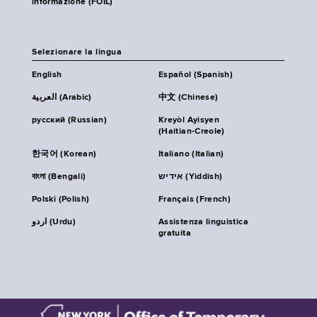
informazione (FOIL)
Selezionare la lingua
English
Español (Spanish)
العربية (Arabic)
中文 (Chinese)
русский (Russian)
Kreyòl Ayisyen
(Haitian-Creole)
한국어 (Korean)
Italiano (Italian)
বাংলা (Bengali)
אידיש (Yiddish)
Polski (Polish)
Français (French)
اردو (Urdu)
Assistenza linguistica
gratuita