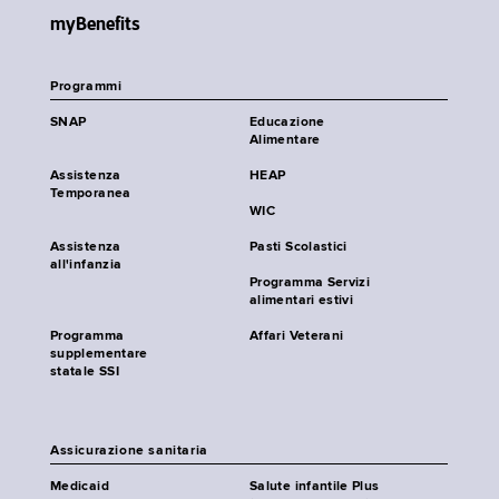
myBenefits
Programmi
SNAP
Educazione
Alimentare
Assistenza
HEAP
Temporanea
WIC
Assistenza
Pasti Scolastici
all'infanzia
Programma Servizi
alimentari estivi
Programma
Affari Veterani
supplementare
statale SSI
Assicurazione sanitaria
Medicaid
Salute infantile Plus