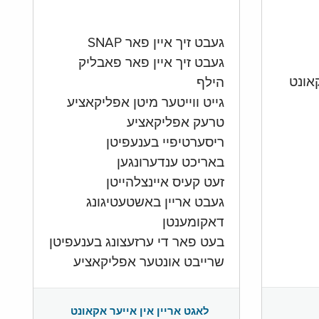
געבט זיך איין פאר SNAP
געבט זיך איין פאר פאבליק
הילף
גייט ווייטער מיטן אפליקאציע
טרעק אפליקאציע
ריסערטיפיי בענעפיטן
באריכט ענדערונגען
זעט קעיס איינצלהייטן
געבט אריין באשטעטיגונג
דאקומענטן
בעט פאר די ערזעצונג בענעפיטן
שרייבט אונטער אפליקאציע
לאגט אריין אין אייער אקאונט