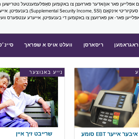
SNAP), פובליק הילף (lic Assistance, PA
אפּלייען פאר- און פארזעצן צו באקומען די בענעפיטן. אייערע ענטפערס ווע
ראגראמען
ריסארסן
וועלט אויס א שפראך
סיינ׳ט
נייע באנוצער
שרייבט זיך איין
בער אייער EBT סומע