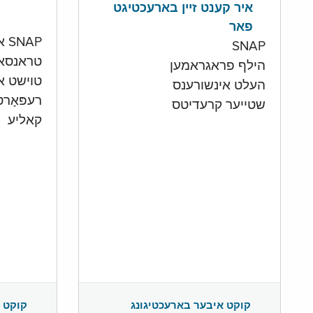
איר קענט זיין בארעכטיגט
פאר
SNAP און קעש אקאונט
SNAP
טראנסא
הילף פראגראמען
טוישט איי
העלט אינשורענס
רעפּאָר
שטייער קרעדיטס
קאליע
קוקט 
קוקט איבער בארעכטיגונג