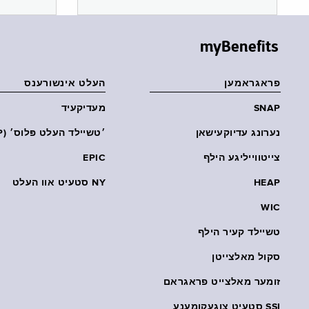
myBenefits
פראגראמען
העלט אינשורענס
SNAP
מעדיקעיד
נערונג עדיוקעישאן
׳טשיילד העלט פּלוס׳ (CHP)
צייטווייליגע הילף
EPIC
HEAP
NY סטעיט אוו העלט
WIC
טשיילד קעיר הילף
סקול מאלצייטן
זומער מאלצייט פראגראם
SSI סטעיט צוגעקומענע