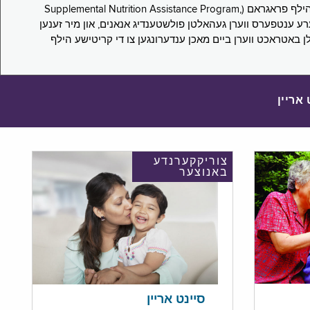
די סורוועי פארבעט ניו יארקער צו מיטטיילן זייערע ערפארונגען ביים אפּלייען פאר און/אדער פארזעצן צו באקומען סאָפּלעמענטעל נוּטרישען הילף פראגראם (Supplemental Nutrition Assistance Program,
Pub) און סאָפּלעמענטעל סעקיוריטי אינקאָם (Supplemental Security Income, SSI) בענעפיטן. אייערע ענטפערס ווערן געהאלטן פולשטענדיג אנאנים, און מיר זענען
לן באטראכט ווערן ביים מאכן ענדערונגען צו די קריטישע הילף
 אריין
צוריקקערנדע
באנוצער
סיינט אריין