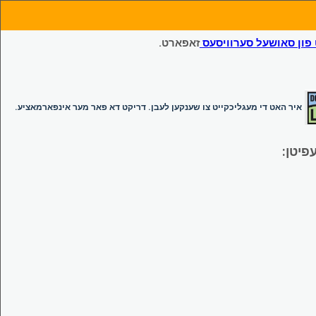
ון סאושעל סערוויסעס
זאפארט.
איר האט די מעגליכקייט צו שענקען לעבן. דריקט דא פאר מער אינפארמאציע.