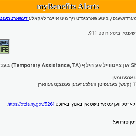
myBenefits Alerts
 עמערדזשענסי, ביטע פארבינדט זיך מיט אייער לאקאלע
דעפארטמענט פ
י, ביטע רופט 911.
.
https://otda.ny.gov/5261