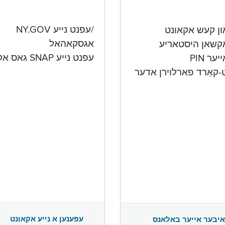
/עפנט נייע NY.GOV
אגסקאהאל
קשאן היסטאריע
עפנט נייע SNAP גאס אקאונט
ער PIN
ט-קאַרד פארלוירן אדער
עפענען א נייע אקאונט
איבער אייער באלאנס