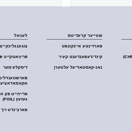
שטייער קרעדיטס
לעגאל
פארדינטע איינקונפט
צוגענגליכקייט
קינד/דעפענדענט קעיר
פּריוואטקייט פּ
נאנ-קאסטאדיעל עלטערן
דיסקלעימער
פארשטענדליכ
אקאמאדאציע
פרייהייט פון 
געזעץ (FOIL)
פארבינדט זיך מ