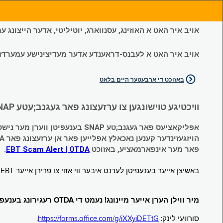
אויב איר האט א האוזינג, עסנווארג, יוטיליטי, אדער הייצונג
אויב איר האט א לעבנס-דראענדע אדער מעדיצינישע עמערדזשענס
באזוכט די ארבעטער היים בלאט
וויכטיגע טוישונגען צו ערזעצונג פאר געגנב;עטע SNAP און צייטווייליגע הילף (Temporary Assistance, TA) בענעפיטן:
אפליקאציעס פאר געגנב;טע SNAP בענעפיטן ווערן מער נישט אנגענומען.
הויזגעזינדער קענען נאכאלץ אפּלייען פאר אן ערזעצונג פאר TA (קעש) בענעפיטן וועלכע זענען געגנב;ט געווארן.
פאר מער אינפארמאציע, באזוכט
EBT Scam Alert | OTDA
.
באשיצן אייער בענעפיטן לערנט איבער ווי אזוי צו פרירן אייער EBT קארטל ווען עס איז נישט אין באנוץ. באזוכט
מיר ווילן הערן אייער מיינונג! נעמט די OTDA רעגירונג בענעפיטן סורוועי!
סורוועי לינק:
https://forms.office.com/g/iXXyiDETtG
.