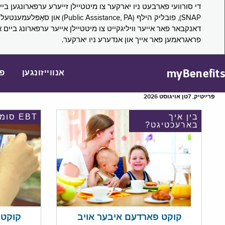
דאנקבאר פאר אייער וויליגקייט צו מיטטיילן אייער ערפארונג ביים 
פראגראמען פאר אייך און אנדערע ניו יארקער.
myBenefits
אנווייזונגען
פ
פֿרײַטיק, 7טן אויגוסט 2026
בין איך
EBT סומע
בארעכטיגט?
קוקט אי
קוקט פארדעם איבער אויב