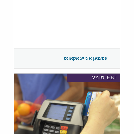
עפענען א נייע אקאונט
EBT סומע