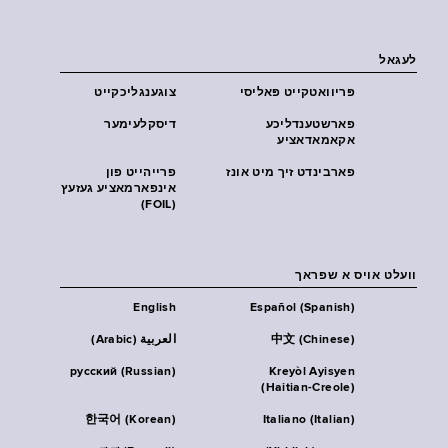
לעגאל
פּריוואטקייט פּאליסי
צוגענגליכקייט
פארשטענדליכע
דיסקלעימער
אקאמאדאציע
פארבינדט זיך מיט אונז
פרייהייט פון
אינפארמאציע געזעץ
(FOIL)
וועלט אויס א שפראך
English
Español (Spanish)
中文 (Chinese)
العربية (Arabic)
русский (Russian)
Kreyòl Ayisyen
(Haitian-Creole)
한국어 (Korean)
Italiano (Italian)