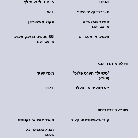
HEAP
צייטווייליגע הילף
טשיילד קעיר הילף
WIC
זומער מאלצייט
סקול מאלצייטן
פראגראם
וועטעראן אפעירס
SSI סטעיט צוגעקומענע
פראגראם
העלט אינשורענס
׳טשיילד העלט פּלוס׳
מעדיקעיד
(CHP)
NY סטעיט אוו העלט
EPIC
שטייער קרעדיטס
קינד/דעפענדענט קעיר
פארדינטע איינקונפט
נאנ-קאסטאדיעל
עלטערן