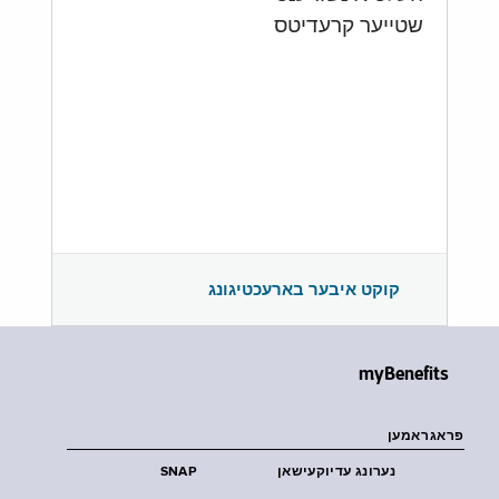
שטייער קרעדיטס
קוקט איבער בארעכטיגונג
myBenefits
פראגראמען
נערונג עדיוקעישאן
SNAP