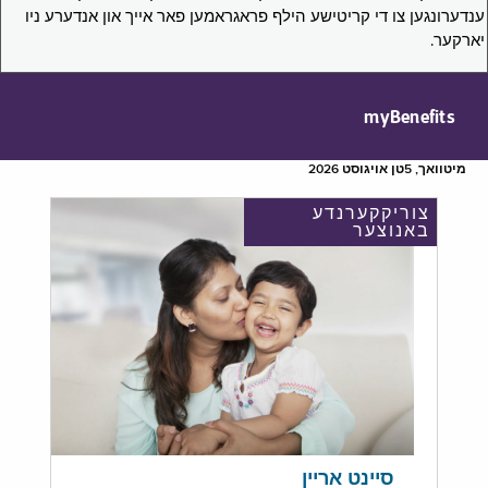
ענדערונגען צו די קריטישע הילף פראגראמען פאר אייך און אנדערע ניו
יארקער.
myBenefits
מיטוואך, 5טן אויגוסט 2026
צוריקקערנדע
באנוצער
סיינט אריין