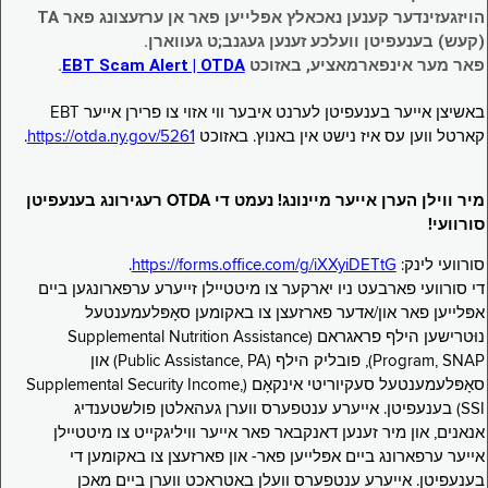
הויזגעזינדער קענען נאכאלץ אפּלייען פאר אן ערזעצונג פאר TA
(קעש) בענעפיטן וועלכע זענען געגנב;ט געווארן.
פאר מער אינפארמאציע, באזוכט
EBT Scam Alert | OTDA
.
באשיצן אייער בענעפיטן לערנט איבער ווי אזוי צו פרירן אייער EBT
קארטל ווען עס איז נישט אין באנוץ. באזוכט
https://otda.ny.gov/5261
.
מיר ווילן הערן אייער מיינונג! נעמט די OTDA רעגירונג בענעפיטן
סורוועי!
סורוועי לינק:
https://forms.office.com/g/iXXyiDETtG
.
די סורוועי פארבעט ניו יארקער צו מיטטיילן זייערע ערפארונגען ביים
אפּלייען פאר און/אדער פארזעצן צו באקומען סאָפּלעמענטעל
נוּטרישען הילף פראגראם (Supplemental Nutrition Assistance
Program, SNAP), פובליק הילף (Public Assistance, PA) און
סאָפּלעמענטעל סעקיוריטי אינקאָם (Supplemental Security Income,
SSI) בענעפיטן. אייערע ענטפערס ווערן געהאלטן פולשטענדיג
אנאנים, און מיר זענען דאנקבאר פאר אייער וויליגקייט צו מיטטיילן
אייער ערפארונג ביים אפּלייען פאר- און פארזעצן צו באקומען די
בענעפיטן. אייערע ענטפערס וועלן באטראכט ווערן ביים מאכן