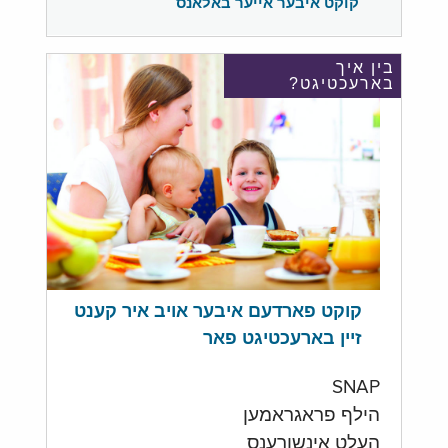
קוקט איבער אייער באלאנס
בין איך
בארעכטיגט?
קוקט פארדעם איבער אויב איר קענט
זיין בארעכטיגט פאר
SNAP
הילף פראגראמען
העלט אינשורענס