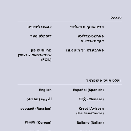
לעגאל
פּריוואטקייט פּאליסי
צוגענגליכקייט
פארשטענדליכע
דיסקלעימער
אקאמאדאציע
פארבינדט זיך מיט אונז
פרייהייט פון
אינפארמאציע געזעץ
(FOIL)
וועלט אויס א שפראך
English
Español (Spanish)
中文 (Chinese)
العربية (Arabic)
русский (Russian)
Kreyòl Ayisyen
(Haitian-Creole)
한국어 (Korean)
Italiano (Italian)