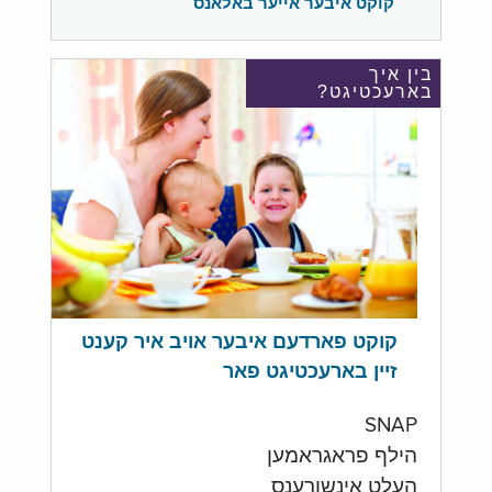
קוקט איבער אייער באלאנס
בין איך
בארעכטיגט?
קוקט פארדעם איבער אויב איר קענט
זיין בארעכטיגט פאר
SNAP
הילף פראגראמען
העלט אינשורענס