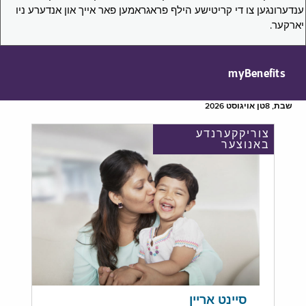
ענדערונגען צו די קריטישע הילף פראגראמען פאר אייך און אנדערע ניו
יארקער.
myBenefits
שבת, 8טן אויגוסט 2026
צוריקקערנדע
באנוצער
סיינט אריין