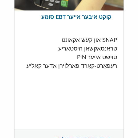
קוקט איבער אייער EBT סומע
SNAP און קעש אקאונט
טראנסאקשאן היסטאריע
טוישט אייער PIN
רעפּאָרט-קאַרד פארלוירן אדער קאליע