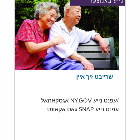
נייע באנוצער
שרייבט זיך איין
/עפנט נייע NY.GOV אגסקאהאל
עפנט נייע SNAP גאס אקאונט