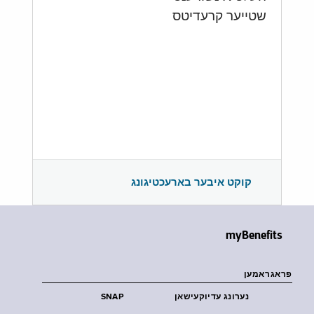
שטייער קרעדיטס
קוקט איבער בארעכטיגונג
myBenefits
פראגראמען
נערונג עדיוקעישאן
SNAP