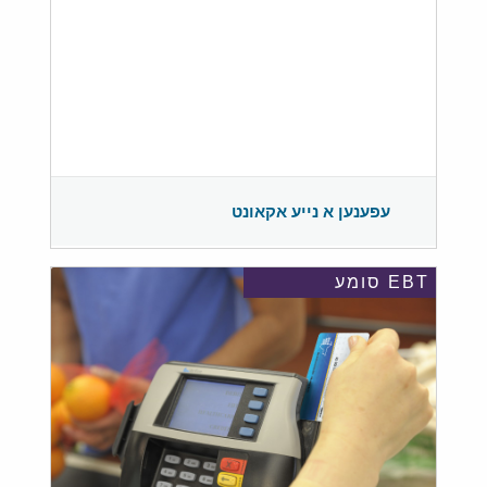
עפענען א נייע אקאונט
EBT סומע