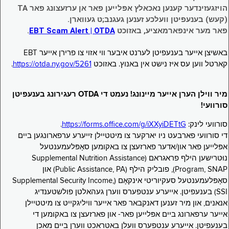
הויזגעזינדער קענען נאכאלץ אפּלייען פאר אן ערזעצונג פאר TA
(קעש) בענעפיטן וועלכע זענען געגנב;ט געווארן.
פאר מער אינפארמאציע, באזוכט
EBT Scam Alert | OTDA
.
באשיצן אייער בענעפיטן לערנט איבער ווי אזוי צו פרירן אייער EBT
קארטל ווען עס איז נישט אין באנוץ. באזוכט
https://otda.ny.gov/5261
.
מיר ווילן הערן אייער מיינונג! נעמט די OTDA רעגירונג בענעפיטן
סורוועי!
סורוועי לינק:
https://forms.office.com/g/iXXyiDETtG
.
די סורוועי פארבעט ניו יארקער צו מיטטיילן זייערע ערפארונגען ביים
אפּלייען פאר און/אדער פארזעצן צו באקומען סאָפּלעמענטעל
נוּטרישען הילף פראגראם (Supplemental Nutrition Assistance
Program, SNAP), פובליק הילף (Public Assistance, PA) און
סאָפּלעמענטעל סעקיוריטי אינקאָם (Supplemental Security Income,
SSI) בענעפיטן. אייערע ענטפערס ווערן געהאלטן פולשטענדיג
אנאנים, און מיר זענען דאנקבאר פאר אייער וויליגקייט צו מיטטיילן
אייער ערפארונג ביים אפּלייען פאר- און פארזעצן צו באקומען די
בענעפיטן. אייערע ענטפערס וועלן באטראכט ווערן ביים מאכן