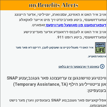
myBenefits Alerts
אויב איר האט א האוזינג, עסנווארג, יוטיליטי, אדער הייצונג
עמערדזשענסי, ביטע פארבינדט זיך מיט אייער לאקאלע
דעפארטמענט פון סאושעל סערוויסעס
זאפארט.
אויב איר האט א לעבנס-דראענדע אדער מעדיצינישע
עמערדזשענסי, ביטע רופט 911.
איר האט די מעגליכקייט צו שענקען לעבן. דריקט דא פאר מער
אינפארמאציע.
באזוכט די ארבעטער היים בלאט
וויכטיגע טוישונגען צו ערזעצונג פאר געגנב;עטע SNAP
און צייטווייליגע הילף (Temporary Assistance, TA)
בענעפיטן:
אפליקאציעס פאר געגנב;טע SNAP בענעפיטן ווערן מער נישט
אנגענומען.