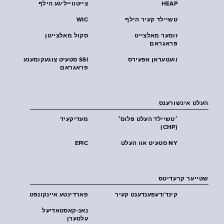
HEAP
צייטווייליגע הילף
טשיילד קעיר הילף
WIC
זומער מאלצייט
סקול מאלצייטן
פראגראם
וועטעראן אפעירס
SSI סטעיט צוגעקומענע
פראגראם
העלט אינשורענס
׳טשיילד העלט פּלוס׳
מעדיקעיד
(CHP)
NY סטעיט אוו העלט
EPIC
שטייער קרעדיטס
קינד/דעפענדענט קעיר
פארדינטע איינקונפט
נאנ-קאסטאדיעל
עלטערן