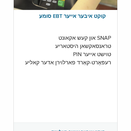
קוקט איבער אייער EBT סומע
SNAP און קעש אקאונט
טראנסאקשאן היסטאריע
טוישט אייער PIN
רעפּאָרט-קאַרד פארלוירן אדער קאליע