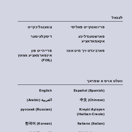
לעגאל
פּריוואטקייט פּאליסי
צוגענגליכקייט
פארשטענדליכע
דיסקלעימער
אקאמאדאציע
פארבינדט זיך מיט אונז
פרייהייט פון
אינפארמאציע געזעץ
(FOIL)
וועלט אויס א שפראך
English
Español (Spanish)
中文 (Chinese)
العربية (Arabic)
русский (Russian)
Kreyòl Ayisyen
(Haitian-Creole)
한국어 (Korean)
Italiano (Italian)