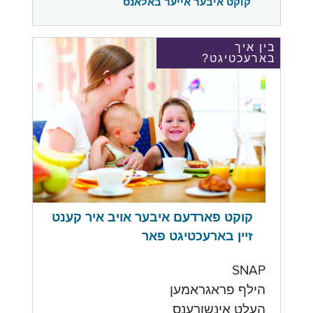
קוקט איבער אייער באלאנס
בין איך
בארעכטיגט?
קוקט פארדעם איבער אויב איר קענט
זיין בארעכטיגט פאר
SNAP
הילף פראגראמען
העלט אינשורענס