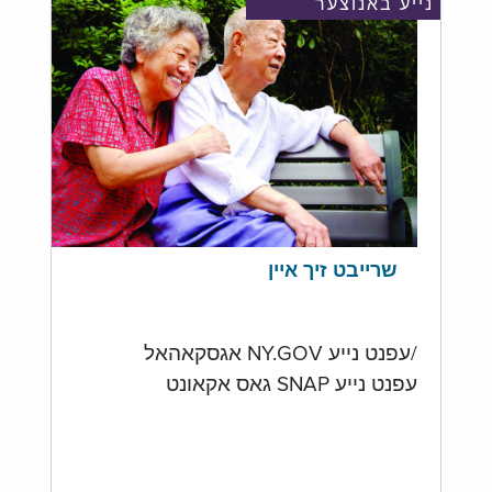
נייע באנוצער
שרייבט זיך איין
/עפנט נייע NY.GOV אגסקאהאל
עפנט נייע SNAP גאס אקאונט