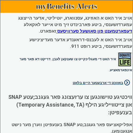
myBenefits Alerts
אויב איר האט א האוזינג, עסנווארג, יוטיליטי, אדער הייצונג
עמערדזשענסי, ביטע פארבינדט זיך מיט אייער לאקאלע
דעפארטמענט פון סאושעל סערוויסעס
זאפארט.
אויב איר האט א לעבנס-דראענדע אדער מעדיצינישע
עמערדזשענסי, ביטע רופט 911.
איר האט די מעגליכקייט צו שענקען לעבן. דריקט דא פאר מער
אינפארמאציע.
באזוכט די ארבעטער היים בלאט
וויכטיגע טוישונגען צו ערזעצונג פאר געגנב;עטע SNAP
און צייטווייליגע הילף (Temporary Assistance, TA)
בענעפיטן:
אפליקאציעס פאר געגנב;טע SNAP בענעפיטן ווערן מער נישט
אנגענומען.