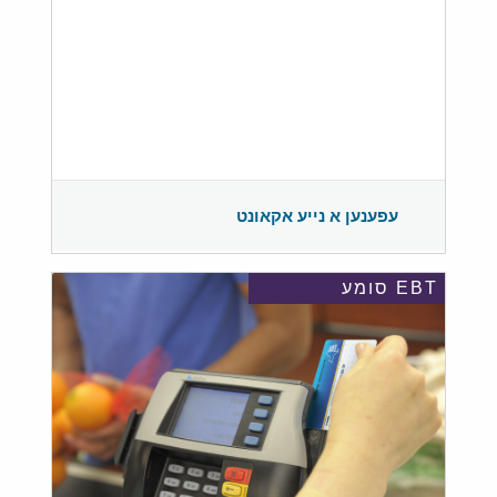
עפענען א נייע אקאונט
EBT סומע