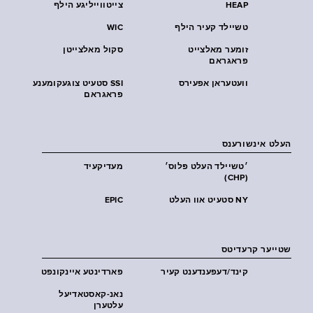
HEAP
צייטווייליגע הילף
טשיילד קעיר הילף
WIC
זומער מאלצייט
סקול מאלצייטן
פראגראם
וועטעראן אפעירס
SSI סטעיט צוגעקומענע
פראגראם
העלט אינשורענס
׳טשיילד העלט פּלוס׳
מעדיקעיד
(CHP)
NY סטעיט אוו העלט
EPIC
שטייער קרעדיטס
קינד/דעפענדענט קעיר
פארדינטע איינקונפט
נאנ-קאסטאדיעל
עלטערן