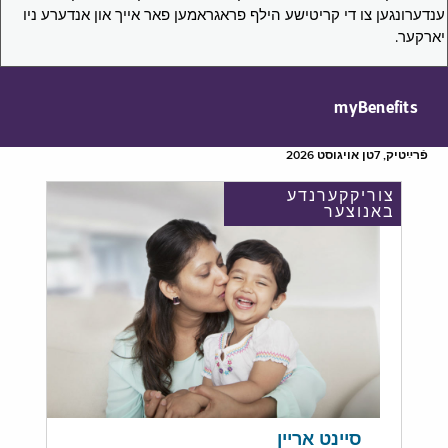
ענדערונגען צו די קריטישע הילף פראגראמען פאר אייך און אנדערע ניו
יארקער.
myBenefits
פֿרײַטיק, 7טן אויגוסט 2026
צוריקקערנדע
באנוצער
סיינט אריין