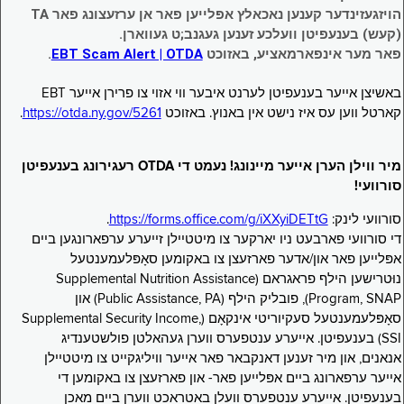
הויזגעזינדער קענען נאכאלץ אפּלייען פאר אן ערזעצונג פאר TA
(קעש) בענעפיטן וועלכע זענען געגנב;ט געווארן.
פאר מער אינפארמאציע, באזוכט
EBT Scam Alert | OTDA
.
באשיצן אייער בענעפיטן לערנט איבער ווי אזוי צו פרירן אייער EBT
קארטל ווען עס איז נישט אין באנוץ. באזוכט
https://otda.ny.gov/5261
.
מיר ווילן הערן אייער מיינונג! נעמט די OTDA רעגירונג בענעפיטן
סורוועי!
סורוועי לינק:
https://forms.office.com/g/iXXyiDETtG
.
די סורוועי פארבעט ניו יארקער צו מיטטיילן זייערע ערפארונגען ביים
אפּלייען פאר און/אדער פארזעצן צו באקומען סאָפּלעמענטעל
נוּטרישען הילף פראגראם (Supplemental Nutrition Assistance
Program, SNAP), פובליק הילף (Public Assistance, PA) און
סאָפּלעמענטעל סעקיוריטי אינקאָם (Supplemental Security Income,
SSI) בענעפיטן. אייערע ענטפערס ווערן געהאלטן פולשטענדיג
אנאנים, און מיר זענען דאנקבאר פאר אייער וויליגקייט צו מיטטיילן
אייער ערפארונג ביים אפּלייען פאר- און פארזעצן צו באקומען די
בענעפיטן. אייערע ענטפערס וועלן באטראכט ווערן ביים מאכן