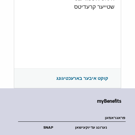
שטייער קרעדיטס
קוקט איבער בארעכטיגונג
myBenefits
פראגראמען
נערונג עדיוקעישאן
SNAP