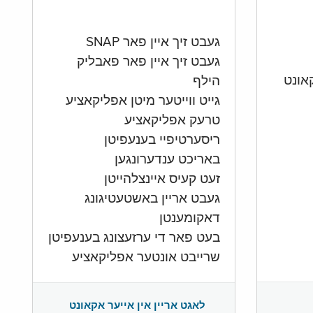
געבט זיך איין פאר SNAP
געבט זיך איין פאר פאבליק
הילף
גייט ווייטער מיטן אפליקאציע
טרעק אפליקאציע
ריסערטיפיי בענעפיטן
באריכט ענדערונגען
זעט קעיס איינצלהייטן
געבט אריין באשטעטיגונג
דאקומענטן
בעט פאר די ערזעצונג בענעפיטן
שרייבט אונטער אפליקאציע
לאגט אריין אין אייער אקאונט