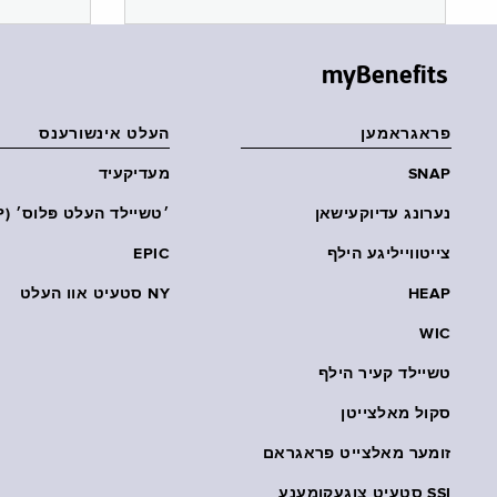
myBenefits
פראגראמען
העלט אינשורענס
SNAP
מעדיקעיד
נערונג עדיוקעישאן
׳טשיילד העלט פּלוס׳ (CHP)
צייטווייליגע הילף
EPIC
HEAP
NY סטעיט אוו העלט
WIC
טשיילד קעיר הילף
סקול מאלצייטן
זומער מאלצייט פראגראם
SSI סטעיט צוגעקומענע