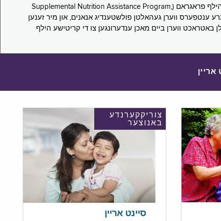
די סורוועי פארבעט ניו יארקער צו מיטטיילן זייערע ערפארונגען ביים אפּלייען פאר און/אדער פארזעצן צו באקומען סאָפּלעמענטעל נוּטרישען הילף פראגראם (Supplemental Nutrition Assistance Program,
Pub) און סאָפּלעמענטעל סעקיוריטי אינקאָם (Supplemental Security Income, SSI) בענעפיטן. אייערע ענטפערס ווערן געהאלטן פולשטענדיג אנאנים, און מיר זענען
לן באטראכט ווערן ביים מאכן ענדערונגען צו די קריטישע הילף
 אריין
צוריקקערנדע
באנוצער
סיינט אריין