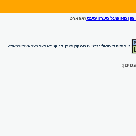
ון סאושעל סערוויסעס
זאפארט.
איר האט די מעגליכקייט צו שענקען לעבן. דריקט דא פאר מער אינפארמאציע.