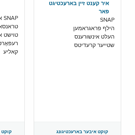
איר קענט זיין בארעכטיגט
פאר
SNAP און קעש אקאונט
SNAP
טראנסא
הילף פראגראמען
טוישט איי
העלט אינשורענס
רעפּאָר
שטייער קרעדיטס
קאליע
קוקט 
קוקט איבער בארעכטיגונג