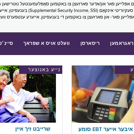
SNAP), פובליק הילף (lic Assistance, PA
אפּלייען פאר- און פארזעצן צו באקומען די בענעפיטן. אייערע ענטפערס ווע
ראגראמען
ריסארסן
וועלט אויס א שפראך
סיינ׳ט
נייע באנוצער
שרייבט זיך איין
בער אייער EBT סומע