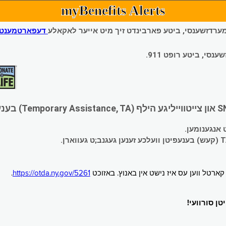
myBenefits Alerts
 עמערדזשענסי, ביטע פארבינדט זיך מיט אייער לאקאלע
דעפארטמענט פ
י, ביטע רופט 911.
.
https://otda.ny.gov/5261