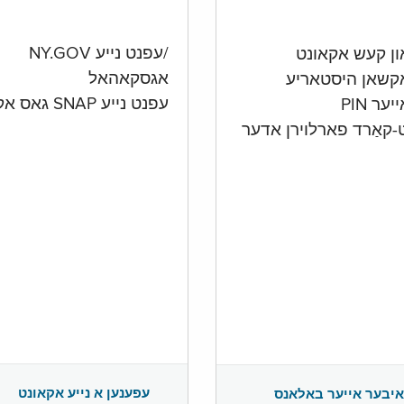
/עפנט נייע NY.GOV
אגסקאהאל
קשאן היסטאריע
עפנט נייע SNAP גאס אקאונט
ער PIN
ט-קאַרד פארלוירן אדער
עפענען א נייע אקאונט
איבער אייער באלאנס