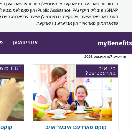
דאנקבאר פאר אייער וויליגקייט צו מיטטיילן אייער ערפארונג ביים 
פראגראמען פאר אייך און אנדערע ניו יארקער.
myBenefits
אנווייזונגען
פ
פֿרײַטיק, 7טן אויגוסט 2026
בין איך
EBT סומע
בארעכטיגט?
קוקט אי
קוקט פארדעם איבער אויב