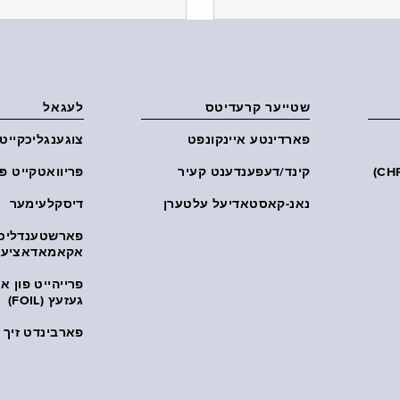
שטייער קרעדיטס
לעגאל
פארדינטע איינקונפט
צוגענגליכקייט
קינד/דעפענדענט קעיר
פּריוואטקייט פּ
נאנ-קאסטאדיעל עלטערן
דיסקלעימער
פארשטענדליכ
אקאמאדאציע
פרייהייט פון 
געזעץ (FOIL)
פארבינדט זיך מ