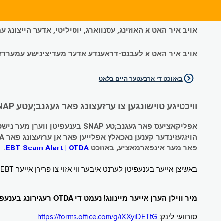
אויב איר האט א האוזינג, עסנווארג, יוטיליטי, אדער הייצונג
אויב איר האט א לעבנס-דראענדע אדער מעדיצינישע עמערדזשענס
באזוכט די ארבעטער היים בלאט
וויכטיגע טוישונגען צו ערזעצונג פאר געגנב;עטע SNAP און צייטווייליגע הילף (Temporary Assistance, TA) בענעפיטן:
אפליקאציעס פאר געגנב;טע SNAP בענעפיטן ווערן מער נישט אנגענומען.
הויזגעזינדער קענען נאכאלץ אפּלייען פאר אן ערזעצונג פאר TA (קעש) בענעפיטן וועלכע זענען געגנב;ט געווארן.
פאר מער אינפארמאציע, באזוכט
EBT Scam Alert | OTDA
.
באשיצן אייער בענעפיטן לערנט איבער ווי אזוי צו פרירן אייער EBT קארטל ווען עס איז נישט אין באנוץ. באזוכט
מיר ווילן הערן אייער מיינונג! נעמט די OTDA רעגירונג בענעפיטן סורוועי!
סורוועי לינק:
https://forms.office.com/g/iXXyiDETtG
.