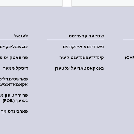
שטייער קרעדיטס
לעגאל
פארדינטע איינקונפט
צוגענגליכקייט
קינד/דעפענדענט קעיר
פּריוואטקייט פּ
נאנ-קאסטאדיעל עלטערן
דיסקלעימער
פארשטענדליכ
אקאמאדאציע
פרייהייט פון 
געזעץ (FOIL)
פארבינדט זיך מ