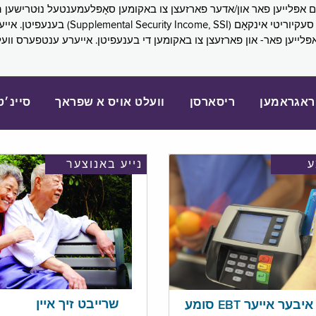
SNAP), פובליק הילף (lic Assistance, PA
אפּלייען פאר- און פארזעצן צו באקומען די בענעפיטן. אייערע ענטפערס ווע
ראגראמען
ריסארסן
וועלט אויס א שפראך
סיינ׳ט
נייע באנוצער
שרייבט זיך איין
בער אייער EBT סומע