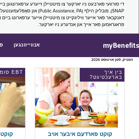
דאנקבאר פאר אייער וויליגקייט צו מיטטיילן אייער ערפארונג ביים 
פראגראמען פאר אייך און אנדערע ניו יארקער.
myBenefits
אנווייזונגען
פ
זונטיק, 9טן אויגוסט 2026
בין איך
EBT סומע
בארעכטיגט?
קוקט אי
קוקט פארדעם איבער אויב