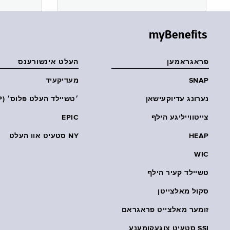
myBenefits
פראגראמען
העלט אינשורענס
SNAP
מעדיקעיד
נערונג עדיוקעישאן
׳טשיילד העלט פּלוס׳ (CHP)
צייטווייליגע הילף
EPIC
HEAP
NY סטעיט אוו העלט
WIC
טשיילד קעיר הילף
סקול מאלצייטן
זומער מאלצייט פראגראם
SSI סטעיט צוגעקומענע