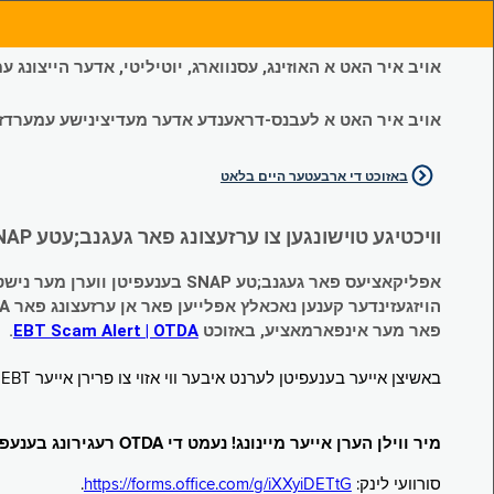
אויב איר האט א האוזינג, עסנווארג, יוטיליטי, אדער הייצונג
אויב איר האט א לעבנס-דראענדע אדער מעדיצינישע עמערדזשענס
באזוכט די ארבעטער היים בלאט
וויכטיגע טוישונגען צו ערזעצונג פאר געגנב;עטע SNAP און צייטווייליגע הילף (Temporary Assistance, TA) בענעפיטן:
אפליקאציעס פאר געגנב;טע SNAP בענעפיטן ווערן מער נישט אנגענומען.
הויזגעזינדער קענען נאכאלץ אפּלייען פאר אן ערזעצונג פאר TA (קעש) בענעפיטן וועלכע זענען געגנב;ט געווארן.
פאר מער אינפארמאציע, באזוכט
EBT Scam Alert | OTDA
.
באשיצן אייער בענעפיטן לערנט איבער ווי אזוי צו פרירן אייער EBT קארטל ווען עס איז נישט אין באנוץ. באזוכט
מיר ווילן הערן אייער מיינונג! נעמט די OTDA רעגירונג בענעפיטן סורוועי!
סורוועי לינק:
https://forms.office.com/g/iXXyiDETtG
.