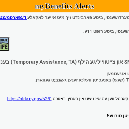
myBenefits Alerts
 עמערדזשענסי, ביטע פארבינדט זיך מיט אייער לאקאלע
דעפארטמענט פ
י, ביטע רופט 911.
.
https://otda.ny.gov/5261