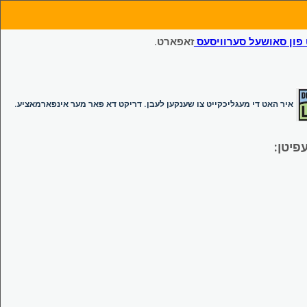
ון סאושעל סערוויסעס
זאפארט.
איר האט די מעגליכקייט צו שענקען לעבן. דריקט דא פאר מער אינפארמאציע.