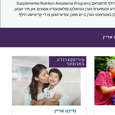
די סורוועי פארבעט ניו יארקער צו מיטטיילן זייערע ערפארונגען ביים אפּלייען פאר און/אדער פארזעצן צו באקומען סאָפּלעמענטעל נוּטרישען הילף פראגראם (Supplemental Nutrition Assistance Program,
Pub) און סאָפּלעמענטעל סעקיוריטי אינקאָם (Supplemental Security Income, SSI) בענעפיטן. אייערע ענטפערס ווערן געהאלטן פולשטענדיג אנאנים, און מיר זענען
לן באטראכט ווערן ביים מאכן ענדערונגען צו די קריטישע הילף
 אריין
צוריקקערנדע
באנוצער
סיינט אריין