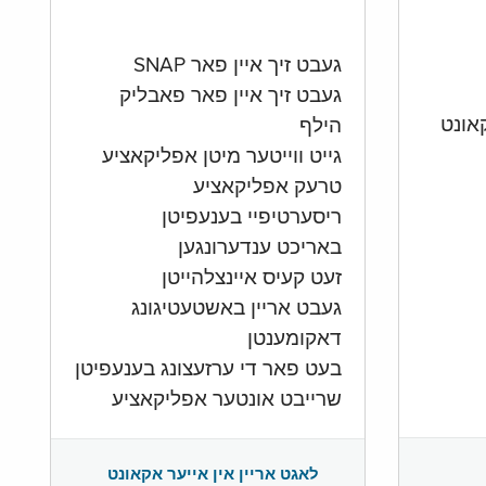
געבט זיך איין פאר SNAP
געבט זיך איין פאר פאבליק
הילף
גייט ווייטער מיטן אפליקאציע
טרעק אפליקאציע
ריסערטיפיי בענעפיטן
באריכט ענדערונגען
זעט קעיס איינצלהייטן
געבט אריין באשטעטיגונג
דאקומענטן
בעט פאר די ערזעצונג בענעפיטן
שרייבט אונטער אפליקאציע
לאגט אריין אין אייער אקאונט