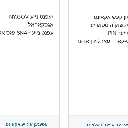
/עפנט נייע NY.GOV
אגסקאהאל
קשאן היסטאריע
עפנט נייע SNAP גאס אקאונט
ער PIN
ט-קאַרד פארלוירן אדער
עפענען א נייע אקאונט
איבער אייער באלאנס