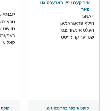
איר קענט זיין בארעכטיגט
פאר
SNAP און קעש אקאונט
SNAP
טראנסא
הילף פראגראמען
טוישט איי
העלט אינשורענס
רעפּאָר
שטייער קרעדיטס
קאליע
קוקט 
קוקט איבער בארעכטיגונג