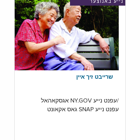
נייע באנוצער
שרייבט זיך איין
/עפנט נייע NY.GOV אגסקאהאל
עפנט נייע SNAP גאס אקאונט