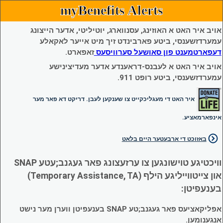
myBenefits Alerts
אויב איר האט א האוזינג, עסנווארג, יוטיליטי, אדער הייצונג
עמערדזשענסי, ביטע פארבינדט זיך מיט אייער לאקאלע
דעפארטמענט פון סאושעל סערוויסעס
זאפארט.
אויב איר האט א לעבנס-דראענדע אדער מעדיצינישע
עמערדזשענסי, ביטע רופט 911.
איר האט די מעגליכקייט צו שענקען לעבן. דריקט דא פאר מער
אינפארמאציע.
באזוכט די ארבעטער היים בלאט
וויכטיגע טוישונגען צו ערזעצונג פאר געגנב;עטע SNAP
און צייטווייליגע הילף (Temporary Assistance, TA)
בענעפיטן:
אפליקאציעס פאר געגנב;טע SNAP בענעפיטן ווערן מער נישט
אנגענומען.