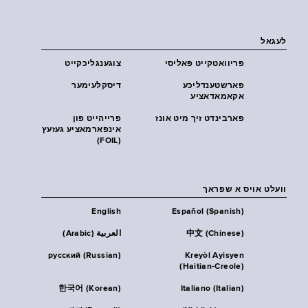
לעגאל
פּריוואטקייט פּאליסי
צוגענגליכקייט
פארשטענדליכע
דיסקלעימער
אקאמאדאציע
פארבינדט זיך מיט אונז
פרייהייט פון
אינפארמאציע געזעץ
(FOIL)
וועלט אויס א שפראך
English
Español (Spanish)
中文 (Chinese)
العربية (Arabic)
русский (Russian)
Kreyòl Ayisyen
(Haitian-Creole)
한국어 (Korean)
Italiano (Italian)