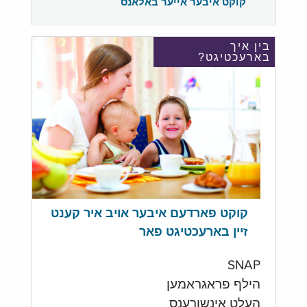
קוקט איבער אייער באלאנס
בין איך
בארעכטיגט?
קוקט פארדעם איבער אויב איר קענט
זיין בארעכטיגט פאר
SNAP
הילף פראגראמען
העלט אינשורענס