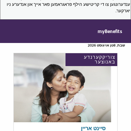
ענדערונגען צו די קריטישע הילף פראגראמען פאר אייך און אנדערע ניו
יארקער.
myBenefits
שבת, 8טן אויגוסט 2026
צוריקקערנדע
באנוצער
סיינט אריין