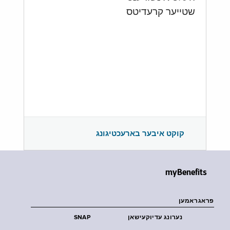
שטייער קרעדיטס
קוקט איבער בארעכטיגונג
myBenefits
פראגראמען
נערונג עדיוקעישאן
SNAP