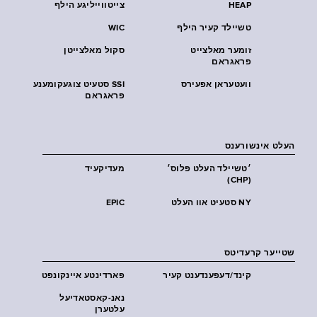
HEAP
צייטווייליגע הילף
טשיילד קעיר הילף
WIC
זומער מאלצייט
סקול מאלצייטן
פראגראם
וועטעראן אפעירס
SSI סטעיט צוגעקומענע
פראגראם
העלט אינשורענס
׳טשיילד העלט פּלוס׳
מעדיקעיד
(CHP)
NY סטעיט אוו העלט
EPIC
שטייער קרעדיטס
קינד/דעפענדענט קעיר
פארדינטע איינקונפט
נאנ-קאסטאדיעל
עלטערן