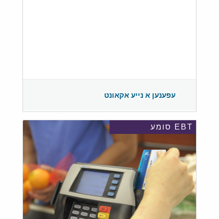
עפענען א נייע אקאונט
EBT סומע