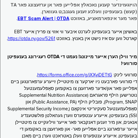
הויזגעזינדער קענען נאכאלץ אפּלייען פאר אן ערזעצונג פאר TA
(קעש) בענעפיטן וועלכע זענען געגנב;ט געווארן.
פאר מער אינפארמאציע, באזוכט
EBT Scam Alert | OTDA
.
באשיצן אייער בענעפיטן לערנט איבער ווי אזוי צו פרירן אייער EBT
קארטל ווען עס איז נישט אין באנוץ. באזוכט
https://otda.ny.gov/5261
.
מיר ווילן הערן אייער מיינונג! נעמט די OTDA רעגירונג בענעפיטן
סורוועי!
סורוועי לינק:
https://forms.office.com/g/iXXyiDETtG
.
די סורוועי פארבעט ניו יארקער צו מיטטיילן זייערע ערפארונגען ביים
אפּלייען פאר און/אדער פארזעצן צו באקומען סאָפּלעמענטעל
נוּטרישען הילף פראגראם (Supplemental Nutrition Assistance
Program, SNAP), פובליק הילף (Public Assistance, PA) און
סאָפּלעמענטעל סעקיוריטי אינקאָם (Supplemental Security Income,
SSI) בענעפיטן. אייערע ענטפערס ווערן געהאלטן פולשטענדיג
אנאנים, און מיר זענען דאנקבאר פאר אייער וויליגקייט צו מיטטיילן
אייער ערפארונג ביים אפּלייען פאר- און פארזעצן צו באקומען די
בענעפיטן. אייערע ענטפערס וועלן באטראכט ווערן ביים מאכן