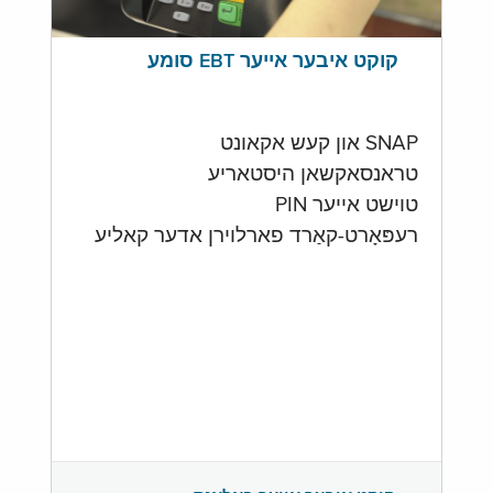
קוקט איבער אייער EBT סומע
SNAP און קעש אקאונט
טראנסאקשאן היסטאריע
טוישט אייער PIN
רעפּאָרט-קאַרד פארלוירן אדער קאליע