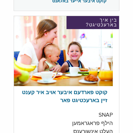
קוקט איבער אייער באלאנס
בין איך
בארעכטיגט?
קוקט פארדעם איבער אויב איר קענט
זיין בארעכטיגט פאר
SNAP
הילף פראגראמען
העלט אינשורענס