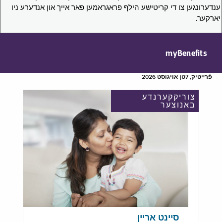
ענדערונגען צו די קריטישע הילף פראגראמען פאר אייך און אנדערע ניו
יארקער.
myBenefits
פֿרײַטיק, 7טן אויגוסט 2026
צוריקקערנדע
באנוצער
סיינט אריין