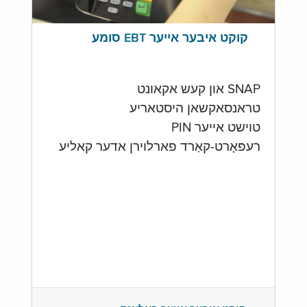
קוקט איבער אייער EBT סומע
SNAP און קעש אקאונט
טראנסאקשאן היסטאריע
טוישט אייער PIN
רעפּאָרט-קאַרד פארלוירן אדער קאליע