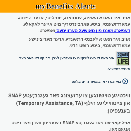
myBenefits Alerts
אויב איר האט א האוזינג, עסנווארג, יוטיליטי, אדער הייצונג
עמערדזשענסי, ביטע פארבינדט זיך מיט אייער לאקאלע
דעפארטמענט פון סאושעל סערוויסעס
זאפארט.
אויב איר האט א לעבנס-דראענדע אדער מעדיצינישע
עמערדזשענסי, ביטע רופט 911.
איר האט די מעגליכקייט צו שענקען לעבן. דריקט דא פאר מער
אינפארמאציע.
באזוכט די ארבעטער היים בלאט
וויכטיגע טוישונגען צו ערזעצונג פאר געגנב;עטע SNAP
און צייטווייליגע הילף (Temporary Assistance, TA)
בענעפיטן:
אפליקאציעס פאר געגנב;טע SNAP בענעפיטן ווערן מער נישט
אנגענומען.