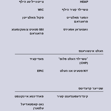
HEAP
צייטווייליגע הילף
טשיילד קעיר הילף
WIC
זומער מאלצייט
סקול מאלצייטן
פראגראם
וועטעראן אפעירס
SSI סטעיט צוגעקומענע
פראגראם
העלט אינשורענס
׳טשיילד העלט פּלוס׳
מעדיקעיד
(CHP)
NY סטעיט אוו העלט
EPIC
שטייער קרעדיטס
קינד/דעפענדענט קעיר
פארדינטע איינקונפט
נאנ-קאסטאדיעל
עלטערן