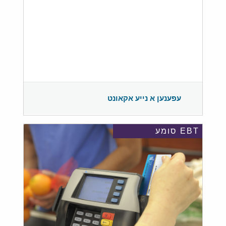
עפענען א נייע אקאונט
EBT סומע