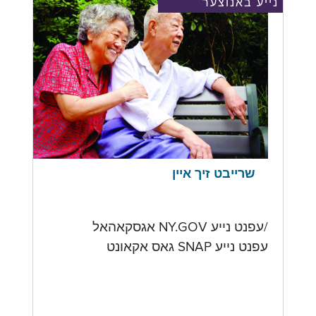
נייע באנוצער
שרייבט זיך איין
/עפנט נייע NY.GOV אגסקאהאל
עפנט נייע SNAP גאס אקאונט