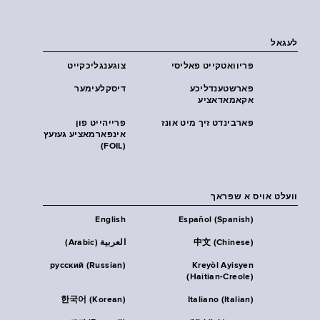
לעגאל
פּריוואטקייט פּאליסי
צוגענגליכקייט
פארשטענדליכע
דיסקלעימער
אקאמאדאציע
פארבינדט זיך מיט אונז
פרייהייט פון
אינפארמאציע געזעץ
(FOIL)
וועלט אויס א שפראך
English
Español (Spanish)
中文 (Chinese)
العربية (Arabic)
русский (Russian)
Kreyòl Ayisyen
(Haitian-Creole)
한국어 (Korean)
Italiano (Italian)