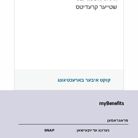
שטייער קרעדיטס
קוקט איבער בארעכטיגונג
myBenefits
פראגראמען
נערונג עדיוקעישאן
SNAP