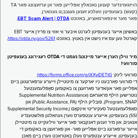
הויזגעזינדער קענען נאכאלץ אפּלייען פאר אן ערזעצונג פאר TA
(קעש) בענעפיטן וועלכע זענען געגנב;ט געווארן.
פאר מער אינפארמאציע, באזוכט
EBT Scam Alert | OTDA
.
באשיצן אייער בענעפיטן לערנט איבער ווי אזוי צו פרירן אייער EBT
קארטל ווען עס איז נישט אין באנוץ. באזוכט
https://otda.ny.gov/5261
.
מיר ווילן הערן אייער מיינונג! נעמט די OTDA רעגירונג בענעפיטן
סורוועי!
סורוועי לינק:
https://forms.office.com/g/iXXyiDETtG
.
די סורוועי פארבעט ניו יארקער צו מיטטיילן זייערע ערפארונגען ביים
אפּלייען פאר און/אדער פארזעצן צו באקומען סאָפּלעמענטעל
נוּטרישען הילף פראגראם (Supplemental Nutrition Assistance
Program, SNAP), פובליק הילף (Public Assistance, PA) און
סאָפּלעמענטעל סעקיוריטי אינקאָם (Supplemental Security Income,
SSI) בענעפיטן. אייערע ענטפערס ווערן געהאלטן פולשטענדיג
אנאנים, און מיר זענען דאנקבאר פאר אייער וויליגקייט צו מיטטיילן
אייער ערפארונג ביים אפּלייען פאר- און פארזעצן צו באקומען די
בענעפיטן. אייערע ענטפערס וועלן באטראכט ווערן ביים מאכן