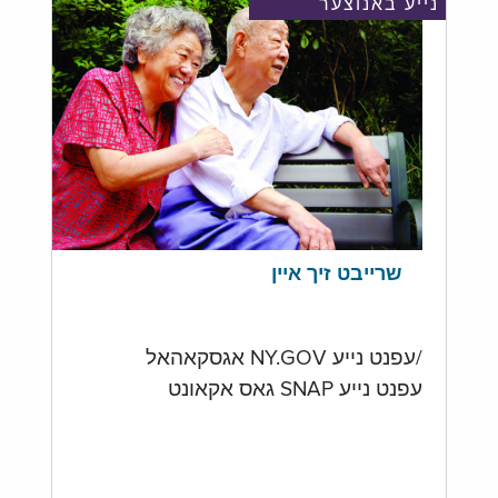
נייע באנוצער
שרייבט זיך איין
/עפנט נייע NY.GOV אגסקאהאל
עפנט נייע SNAP גאס אקאונט