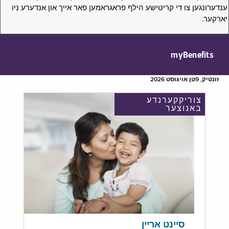
ענדערונגען צו די קריטישע הילף פראגראמען פאר אייך און אנדערע ניו
יארקער.
myBenefits
זונטיק, 9טן אויגוסט 2026
צוריקקערנדע
באנוצער
סיינט אריין