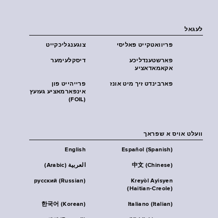
לעגאל
פּריוואטקייט פּאליסי
צוגענגליכקייט
פארשטענדליכע
דיסקלעימער
אקאמאדאציע
פארבינדט זיך מיט אונז
פרייהייט פון
אינפארמאציע געזעץ
(FOIL)
וועלט אויס א שפראך
English
Español (Spanish)
中文 (Chinese)
العربية (Arabic)
русский (Russian)
Kreyòl Ayisyen
(Haitian-Creole)
한국어 (Korean)
Italiano (Italian)