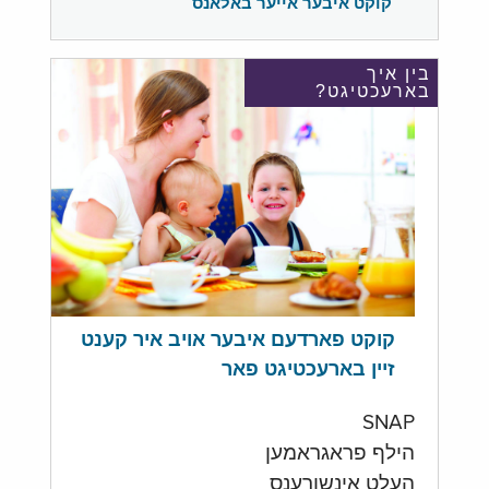
קוקט איבער אייער באלאנס
בין איך
בארעכטיגט?
קוקט פארדעם איבער אויב איר קענט
זיין בארעכטיגט פאר
SNAP
הילף פראגראמען
העלט אינשורענס