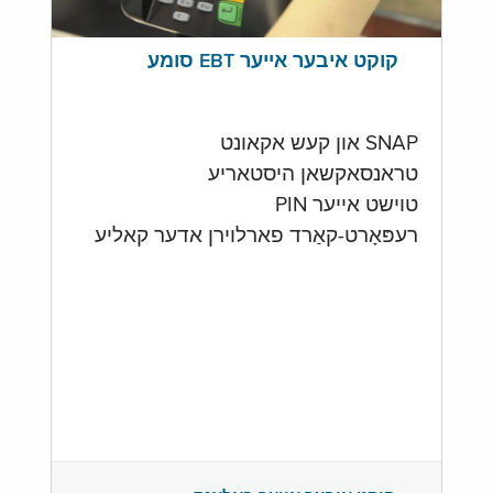
קוקט איבער אייער EBT סומע
SNAP און קעש אקאונט
טראנסאקשאן היסטאריע
טוישט אייער PIN
רעפּאָרט-קאַרד פארלוירן אדער קאליע