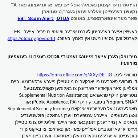
הויזגעזינדער קענען נאכאלץ אפּלייען פאר אן ערזעצונג פאר TA
(קעש) בענעפיטן וועלכע זענען געגנב;ט געווארן.
פאר מער אינפארמאציע, באזוכט
EBT Scam Alert | OTDA
.
באשיצן אייער בענעפיטן לערנט איבער ווי אזוי צו פרירן אייער EBT
קארטל ווען עס איז נישט אין באנוץ. באזוכט
https://otda.ny.gov/5261
.
מיר ווילן הערן אייער מיינונג! נעמט די OTDA רעגירונג בענעפיטן
סורוועי!
סורוועי לינק:
https://forms.office.com/g/iXXyiDETtG
.
די סורוועי פארבעט ניו יארקער צו מיטטיילן זייערע ערפארונגען ביים
אפּלייען פאר און/אדער פארזעצן צו באקומען סאָפּלעמענטעל
נוּטרישען הילף פראגראם (Supplemental Nutrition Assistance
Program, SNAP), פובליק הילף (Public Assistance, PA) און
סאָפּלעמענטעל סעקיוריטי אינקאָם (Supplemental Security Income,
SSI) בענעפיטן. אייערע ענטפערס ווערן געהאלטן פולשטענדיג
אנאנים, און מיר זענען דאנקבאר פאר אייער וויליגקייט צו מיטטיילן
אייער ערפארונג ביים אפּלייען פאר- און פארזעצן צו באקומען די
בענעפיטן. אייערע ענטפערס וועלן באטראכט ווערן ביים מאכן