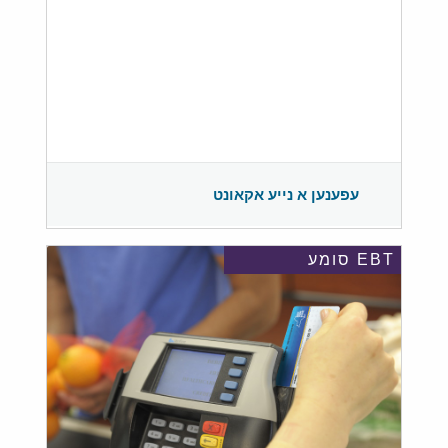
עפענען א נייע אקאונט
EBT סומע