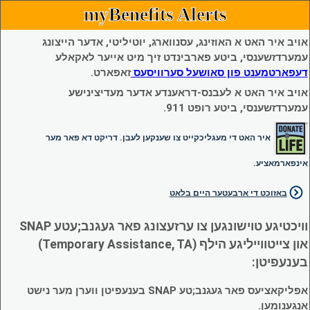
myBenefits Alerts
אויב איר האט א האוזינג, עסנווארג, יוטיליטי, אדער הייצונג
עמערדזשענסי, ביטע פארבינדט זיך מיט אייער לאקאלע
דעפארטמענט פון סאושעל סערוויסעס
זאפארט.
אויב איר האט א לעבנס-דראענדע אדער מעדיצינישע
עמערדזשענסי, ביטע רופט 911.
איר האט די מעגליכקייט צו שענקען לעבן. דריקט דא פאר מער
אינפארמאציע.
באזוכט די ארבעטער היים בלאט
וויכטיגע טוישונגען צו ערזעצונג פאר געגנב;עטע SNAP
און צייטווייליגע הילף (Temporary Assistance, TA)
בענעפיטן:
אפליקאציעס פאר געגנב;טע SNAP בענעפיטן ווערן מער נישט
אנגענומען.