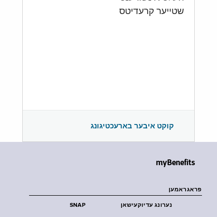
שטייער קרעדיטס
קוקט איבער בארעכטיגונג
myBenefits
פראגראמען
נערונג עדיוקעישאן
SNAP