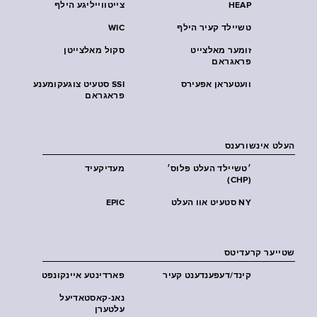
HEAP
צייטווייליגע הילף
טשיילד קעיר הילף
WIC
זומער מאלצייט
סקול מאלצייטן
פראגראם
וועטעראן אפעירס
SSI סטעיט צוגעקומענע
פראגראם
העלט אינשורענס
׳טשיילד העלט פּלוס׳
מעדיקעיד
(CHP)
NY סטעיט אוו העלט
EPIC
שטייער קרעדיטס
קינד/דעפענדענט קעיר
פארדינטע איינקונפט
נאנ-קאסטאדיעל
עלטערן