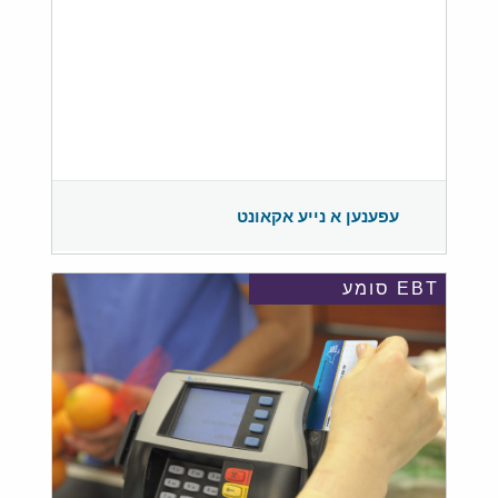
עפענען א נייע אקאונט
EBT סומע