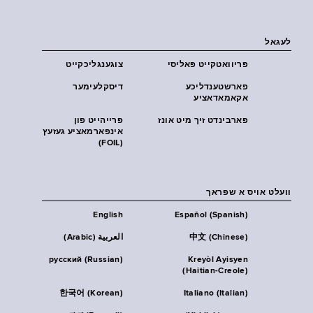
לעגאל
פּריוואטקייט פּאליסי
צוגענגליכקייט
פארשטענדליכע
דיסקלעימער
אקאמאדאציע
פארבינדט זיך מיט אונז
פרייהייט פון
אינפארמאציע געזעץ
(FOIL)
וועלט אויס א שפראך
English
Español (Spanish)
中文 (Chinese)
العربية (Arabic)
русский (Russian)
Kreyòl Ayisyen
(Haitian-Creole)
한국어 (Korean)
Italiano (Italian)