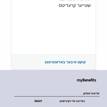
שטייער קרעדיטס
קוקט איבער בארעכטיגונג
myBenefits
פראגראמען
נערונג עדיוקעישאן
SNAP