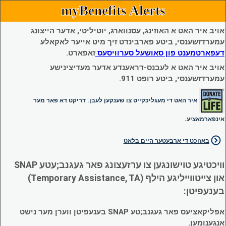
myBenefits Alerts
אויב איר האט א האוזינג, עסנווארג, יוטיליטי, אדער הייצונג
עמערדזשענסי, ביטע פארבינדט זיך מיט אייער לאקאלע
דעפארטמענט פון סאושעל סערוויסעס
זאפארט.
אויב איר האט א לעבנס-דראענדע אדער מעדיצינישע
עמערדזשענסי, ביטע רופט 911.
איר האט די מעגליכקייט צו שענקען לעבן. דריקט דא פאר מער
אינפארמאציע.
באזוכט די ארבעטער היים בלאט
וויכטיגע טוישונגען צו ערזעצונג פאר געגנב;עטע SNAP
און צייטווייליגע הילף (Temporary Assistance, TA)
בענעפיטן:
אפליקאציעס פאר געגנב;טע SNAP בענעפיטן ווערן מער נישט
אנגענומען.