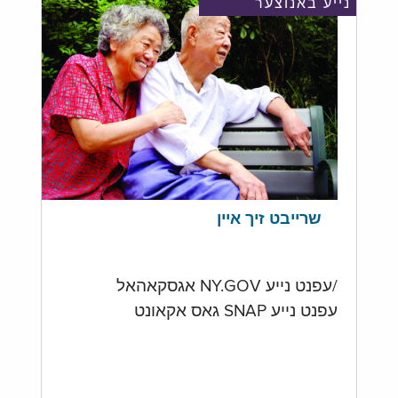
נייע באנוצער
שרייבט זיך איין
/עפנט נייע NY.GOV אגסקאהאל
עפנט נייע SNAP גאס אקאונט