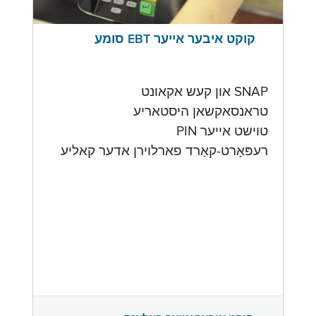
קוקט איבער אייער EBT סומע
SNAP און קעש אקאונט
טראנסאקשאן היסטאריע
טוישט אייער PIN
רעפּאָרט-קאַרד פארלוירן אדער קאליע