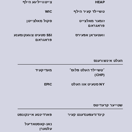
HEAP
צייטווייליגע הילף
טשיילד קעיר הילף
WIC
זומער מאלצייט
סקול מאלצייטן
פראגראם
וועטעראן אפעירס
SSI סטעיט צוגעקומענע
פראגראם
העלט אינשורענס
׳טשיילד העלט פּלוס׳
מעדיקעיד
(CHP)
NY סטעיט אוו העלט
EPIC
שטייער קרעדיטס
קינד/דעפענדענט קעיר
פארדינטע איינקונפט
נאנ-קאסטאדיעל
עלטערן