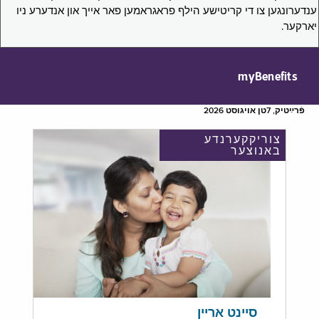
ענדערונגען צו די קריטישע הילף פראגראמען פאר אייך און אנדערע ניו
יארקער.
myBenefits
פֿרײַטיק, 7טן אויגוסט 2026
צוריקקערנדע
באנוצער
סיינט אריין