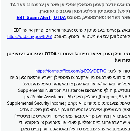
הויזגעזינדער קענען נאכאלץ אפּלייען פאר אן ערזעצונג פאר TA
(קעש) בענעפיטן וועלכע זענען געגנב;ט געווארן.
פאר מער אינפארמאציע, באזוכט
EBT Scam Alert | OTDA
.
באשיצן אייער בענעפיטן לערנט איבער ווי אזוי צו פרירן אייער EBT
קארטל ווען עס איז נישט אין באנוץ. באזוכט
https://otda.ny.gov/5261
.
מיר ווילן הערן אייער מיינונג! נעמט די OTDA רעגירונג בענעפיטן
סורוועי!
סורוועי לינק:
https://forms.office.com/g/iXXyiDETtG
.
די סורוועי פארבעט ניו יארקער צו מיטטיילן זייערע ערפארונגען ביים
אפּלייען פאר און/אדער פארזעצן צו באקומען סאָפּלעמענטעל
נוּטרישען הילף פראגראם (Supplemental Nutrition Assistance
Program, SNAP), פובליק הילף (Public Assistance, PA) און
סאָפּלעמענטעל סעקיוריטי אינקאָם (Supplemental Security Income,
SSI) בענעפיטן. אייערע ענטפערס ווערן געהאלטן פולשטענדיג
אנאנים, און מיר זענען דאנקבאר פאר אייער וויליגקייט צו מיטטיילן
אייער ערפארונג ביים אפּלייען פאר- און פארזעצן צו באקומען די
בענעפיטן. אייערע ענטפערס וועלן באטראכט ווערן ביים מאכן