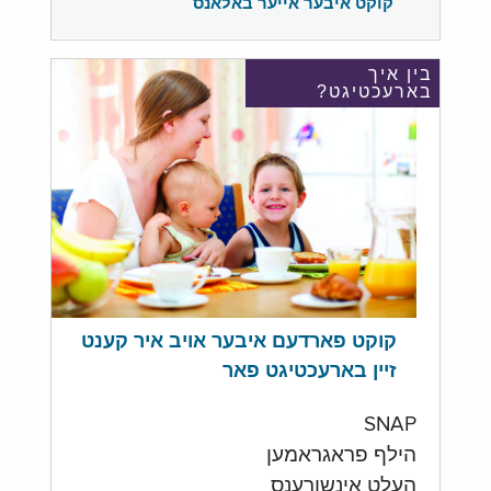
קוקט איבער אייער באלאנס
בין איך
בארעכטיגט?
קוקט פארדעם איבער אויב איר קענט
זיין בארעכטיגט פאר
SNAP
הילף פראגראמען
העלט אינשורענס